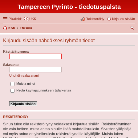
Tampereen Pyrintö - tiedotuspalsta
Pikalinkit
UKK
Rekisteröidy
Kirjaudu sisään
Koti
Etusivu
tsi
Kirjaudu sisään nähdäksesi ryhmän tiedot
Käyttäjätunnus:
Salasana:
Unohdin salasanani
Muista minut
Piilota käyttäjätunnukseni tällä kertaa
REKISTERÖIDY
Sinun tulee olla rekisteröitynyt voidaksesi kirjautua sisään. Rekisteröityminen
vie vain hetken, mutta antaa sinulle lisää mahdollisuuksia. Sivuston ylläpitäjä
voi myös antaa erityisoikeuksia rekisteröityneille käyttäjille. Muista lukea