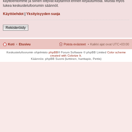
käyttöehtomme ja siihen liittyvät käytännöt ennen kirjautumista. Muista myös
lukea keskustelufoorumin säännöt.
Käyttöehdot
|
Yksityisyyden suoja
Rekisteröidy
Koti
Etusivu
Poista evästeet
Kaikki ajat ovat
UTC+03:00
Keskustelufoorumin ohjelmisto
phpBB
® Forum Software © phpBB Limited
Color scheme
created with Colorize It
.
Käännös: phpBB Suomi (lurttinen, harritapio, Pettis)