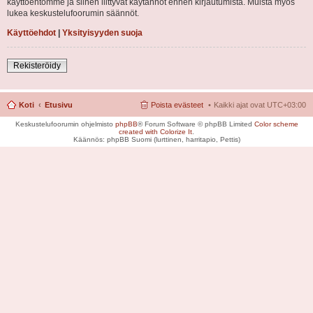
käyttöehtomme ja siihen liittyvät käytännöt ennen kirjautumista. Muista myös
lukea keskustelufoorumin säännöt.
Käyttöehdot
|
Yksityisyyden suoja
Rekisteröidy
Koti
Etusivu
Poista evästeet
Kaikki ajat ovat
UTC+03:00
Keskustelufoorumin ohjelmisto
phpBB
® Forum Software © phpBB Limited
Color scheme
created with Colorize It
.
Käännös: phpBB Suomi (lurttinen, harritapio, Pettis)