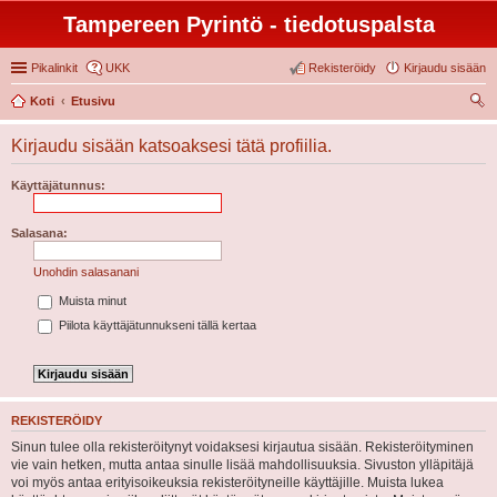
Tampereen Pyrintö - tiedotuspalsta
Pikalinkit
UKK
Rekisteröidy
Kirjaudu sisään
Koti
Etusivu
tsi
Kirjaudu sisään katsoaksesi tätä profiilia.
Käyttäjätunnus:
Salasana:
Unohdin salasanani
Muista minut
Piilota käyttäjätunnukseni tällä kertaa
REKISTERÖIDY
Sinun tulee olla rekisteröitynyt voidaksesi kirjautua sisään. Rekisteröityminen
vie vain hetken, mutta antaa sinulle lisää mahdollisuuksia. Sivuston ylläpitäjä
voi myös antaa erityisoikeuksia rekisteröityneille käyttäjille. Muista lukea