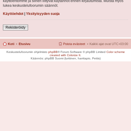
käyttöehtomme ja siihen liittyvät käytännöt ennen kirjautumista. Muista myös
lukea keskustelufoorumin säännöt.
Käyttöehdot
|
Yksityisyyden suoja
Rekisteröidy
Koti
Etusivu
Poista evästeet
Kaikki ajat ovat
UTC+03:00
Keskustelufoorumin ohjelmisto
phpBB
® Forum Software © phpBB Limited
Color scheme
created with Colorize It
.
Käännös: phpBB Suomi (lurttinen, harritapio, Pettis)