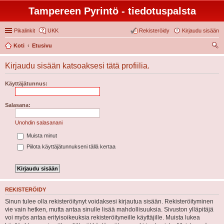
Tampereen Pyrintö - tiedotuspalsta
Pikalinkit
UKK
Rekisteröidy
Kirjaudu sisään
Koti
Etusivu
tsi
Kirjaudu sisään katsoaksesi tätä profiilia.
Käyttäjätunnus:
Salasana:
Unohdin salasanani
Muista minut
Piilota käyttäjätunnukseni tällä kertaa
REKISTERÖIDY
Sinun tulee olla rekisteröitynyt voidaksesi kirjautua sisään. Rekisteröityminen
vie vain hetken, mutta antaa sinulle lisää mahdollisuuksia. Sivuston ylläpitäjä
voi myös antaa erityisoikeuksia rekisteröityneille käyttäjille. Muista lukea