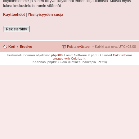
käyttöehtomme ja siihen liittyvät käytännöt ennen kirjautumista. Muista myös
lukea keskustelufoorumin säännöt.
Käyttöehdot
|
Yksityisyyden suoja
Rekisteröidy
Koti
Etusivu
Poista evästeet
Kaikki ajat ovat
UTC+03:00
Keskustelufoorumin ohjelmisto
phpBB
® Forum Software © phpBB Limited
Color scheme
created with Colorize It
.
Käännös: phpBB Suomi (lurttinen, harritapio, Pettis)