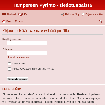
Tampereen Pyrintö - tiedotuspalsta
Pikalinkit
UKK
Rekisteröidy
Kirjaudu sisään
Koti
Etusivu
tsi
Kirjaudu sisään katsoaksesi tätä profiilia.
Käyttäjätunnus:
Salasana:
Unohdin salasanani
Muista minut
Piilota käyttäjätunnukseni tällä kertaa
REKISTERÖIDY
Sinun tulee olla rekisteröitynyt voidaksesi kirjautua sisään. Rekisteröityminen
vie vain hetken, mutta antaa sinulle lisää mahdollisuuksia. Sivuston ylläpitäjä
voi myös antaa erityisoikeuksia rekisteröityneille käyttäjille. Muista lukea