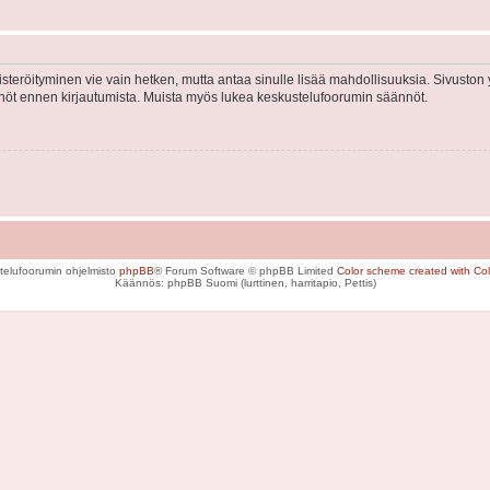
isteröityminen vie vain hetken, mutta antaa sinulle lisää mahdollisuuksia. Sivuston y
tännöt ennen kirjautumista. Muista myös lukea keskustelufoorumin säännöt.
telufoorumin ohjelmisto
phpBB
® Forum Software © phpBB Limited
Color scheme created with Colo
Käännös: phpBB Suomi (lurttinen, harritapio, Pettis)