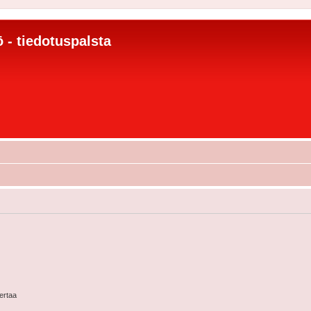
 - tiedotuspalsta
kertaa