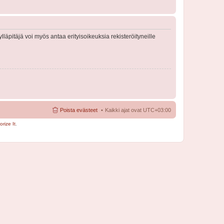
lläpitäjä voi myös antaa erityisoikeuksia rekisteröityneille
Poista evästeet
Kaikki ajat ovat
UTC+03:00
rize It
.