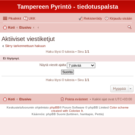
Tampereen Pyrintö - tiedotuspalsta
Pikalinkit
UKK
Rekisteröidy
Kirjaudu sisään
Koti
Etusivu
tsi
Aktiiviset viestiketjut
Siirry tarkennettuun hakuun
Haku löysi 0 tulosta • Sivu
1
/
1
Ei löytynyt.
Näytä viestit ajalta
Haku löysi 0 tulosta • Sivu
1
/
1
Hyppää
Koti
Etusivu
Poista evästeet
Kaikki ajat ovat
UTC+03:00
Keskustelufoorumin ohjelmisto
phpBB
® Forum Software © phpBB Limited
Color scheme
created with Colorize It
.
Käännös: phpBB Suomi (lurttinen, harritapio, Pettis)