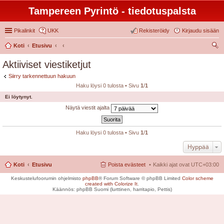
Tampereen Pyrintö - tiedotuspalsta
Pikalinkit
UKK
Rekisteröidy
Kirjaudu sisään
Koti
Etusivu
tsi
Aktiiviset viestiketjut
Siirry tarkennettuun hakuun
Haku löysi 0 tulosta • Sivu
1
/
1
Ei löytynyt.
Näytä viestit ajalta
Haku löysi 0 tulosta • Sivu
1
/
1
Hyppää
Koti
Etusivu
Poista evästeet
Kaikki ajat ovat
UTC+03:00
Keskustelufoorumin ohjelmisto
phpBB
® Forum Software © phpBB Limited
Color scheme
created with Colorize It
.
Käännös: phpBB Suomi (lurttinen, harritapio, Pettis)