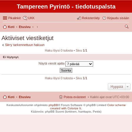
Tampereen Pyrintö - tiedotuspalsta
Pikalinkit
UKK
Rekisteröidy
Kirjaudu sisään
Koti
Etusivu
tsi
Aktiiviset viestiketjut
Siirry tarkennettuun hakuun
Haku löysi 0 tulosta • Sivu
1
/
1
Ei löytynyt.
Näytä viestit ajalta
Haku löysi 0 tulosta • Sivu
1
/
1
Hyppää
Koti
Etusivu
Poista evästeet
Kaikki ajat ovat
UTC+03:00
Keskustelufoorumin ohjelmisto
phpBB
® Forum Software © phpBB Limited
Color scheme
created with Colorize It
.
Käännös: phpBB Suomi (lurttinen, harritapio, Pettis)