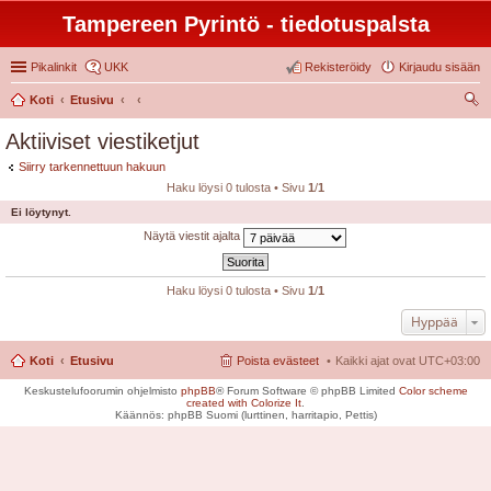
Tampereen Pyrintö - tiedotuspalsta
Pikalinkit
UKK
Rekisteröidy
Kirjaudu sisään
Koti
Etusivu
tsi
Aktiiviset viestiketjut
Siirry tarkennettuun hakuun
Haku löysi 0 tulosta • Sivu
1
/
1
Ei löytynyt.
Näytä viestit ajalta
Haku löysi 0 tulosta • Sivu
1
/
1
Hyppää
Koti
Etusivu
Poista evästeet
Kaikki ajat ovat
UTC+03:00
Keskustelufoorumin ohjelmisto
phpBB
® Forum Software © phpBB Limited
Color scheme
created with Colorize It
.
Käännös: phpBB Suomi (lurttinen, harritapio, Pettis)