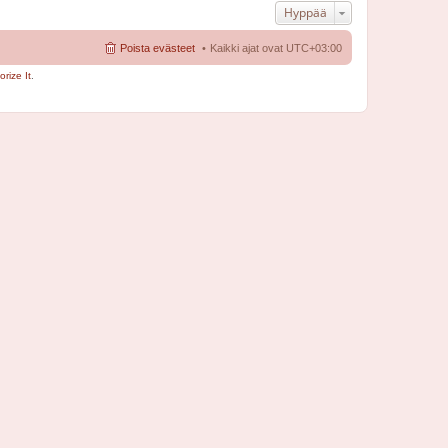
Hyppää
Poista evästeet
Kaikki ajat ovat
UTC+03:00
rize It
.