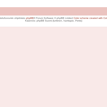
telufoorumin ohjelmisto
phpBB
® Forum Software © phpBB Limited
Color scheme created with Colo
Käännös: phpBB Suomi (lurttinen, harritapio, Pettis)