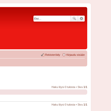
Rekisteröidy
Kirjaudu sisään
Haku löysi 0 tulosta • Sivu
1
/
1
Haku löysi 0 tulosta • Sivu
1
/
1