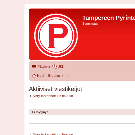
Tampereen Pyrintö
Suunnistus
Pikalinkit
UKK
Koti
Etusivu
Aktiiviset viestiketjut
Siirry tarkennettuun hakuun
Ei löytynyt.
Siirry tarkennettuun hakuun