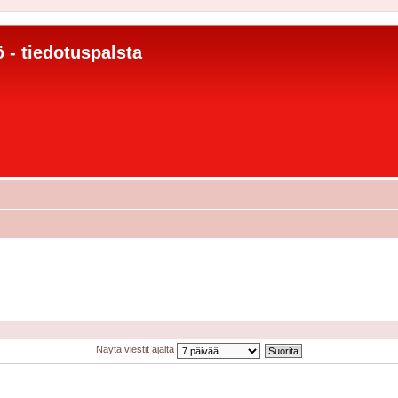
 - tiedotuspalsta
Näytä viestit ajalta