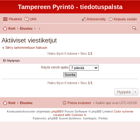
Tampereen Pyrintö - tiedotuspalsta
Pikalinkit
UKK
Rekisteröidy
Kirjaudu sisään
Koti
Etusivu
tsi
Aktiiviset viestiketjut
Siirry tarkennettuun hakuun
Haku löysi 0 tulosta • Sivu
1
/
1
Ei löytynyt.
Näytä viestit ajalta
Haku löysi 0 tulosta • Sivu
1
/
1
Hyppää
Koti
Etusivu
Poista evästeet
Kaikki ajat ovat
UTC+03:00
Keskustelufoorumin ohjelmisto
phpBB
® Forum Software © phpBB Limited
Color scheme
created with Colorize It
.
Käännös: phpBB Suomi (lurttinen, harritapio, Pettis)