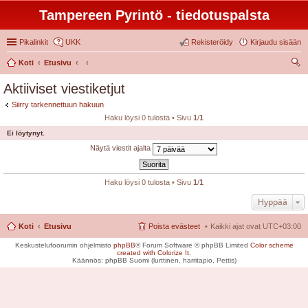
Tampereen Pyrintö - tiedotuspalsta
Pikalinkit
UKK
Rekisteröidy
Kirjaudu sisään
Koti
Etusivu
tsi
Aktiiviset viestiketjut
Siirry tarkennettuun hakuun
Haku löysi 0 tulosta • Sivu
1
/
1
Ei löytynyt.
Näytä viestit ajalta
Haku löysi 0 tulosta • Sivu
1
/
1
Hyppää
Koti
Etusivu
Poista evästeet
Kaikki ajat ovat
UTC+03:00
Keskustelufoorumin ohjelmisto
phpBB
® Forum Software © phpBB Limited
Color scheme
created with Colorize It
.
Käännös: phpBB Suomi (lurttinen, harritapio, Pettis)