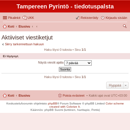
Tampereen Pyrintö - tiedotuspalsta
Pikalinkit
UKK
Rekisteröidy
Kirjaudu sisään
Koti
Etusivu
tsi
Aktiiviset viestiketjut
Siirry tarkennettuun hakuun
Haku löysi 0 tulosta • Sivu
1
/
1
Ei löytynyt.
Näytä viestit ajalta
Haku löysi 0 tulosta • Sivu
1
/
1
Hyppää
Koti
Etusivu
Poista evästeet
Kaikki ajat ovat
UTC+03:00
Keskustelufoorumin ohjelmisto
phpBB
® Forum Software © phpBB Limited
Color scheme
created with Colorize It
.
Käännös: phpBB Suomi (lurttinen, harritapio, Pettis)