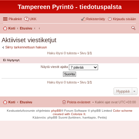
Tampereen Pyrintö - tiedotuspalsta
Pikalinkit
UKK
Rekisteröidy
Kirjaudu sisään
Koti
Etusivu
tsi
Aktiiviset viestiketjut
Siirry tarkennettuun hakuun
Haku löysi 0 tulosta • Sivu
1
/
1
Ei löytynyt.
Näytä viestit ajalta
Haku löysi 0 tulosta • Sivu
1
/
1
Hyppää
Koti
Etusivu
Poista evästeet
Kaikki ajat ovat
UTC+03:00
Keskustelufoorumin ohjelmisto
phpBB
® Forum Software © phpBB Limited
Color scheme
created with Colorize It
.
Käännös: phpBB Suomi (lurttinen, harritapio, Pettis)