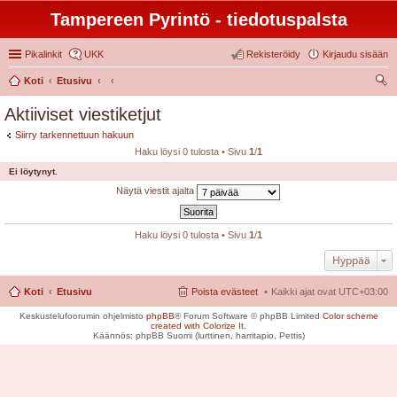
Tampereen Pyrintö - tiedotuspalsta
Pikalinkit
UKK
Rekisteröidy
Kirjaudu sisään
Koti
Etusivu
tsi
Aktiiviset viestiketjut
Siirry tarkennettuun hakuun
Haku löysi 0 tulosta • Sivu
1
/
1
Ei löytynyt.
Näytä viestit ajalta
Haku löysi 0 tulosta • Sivu
1
/
1
Hyppää
Koti
Etusivu
Poista evästeet
Kaikki ajat ovat
UTC+03:00
Keskustelufoorumin ohjelmisto
phpBB
® Forum Software © phpBB Limited
Color scheme
created with Colorize It
.
Käännös: phpBB Suomi (lurttinen, harritapio, Pettis)