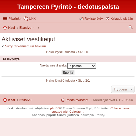
Tampereen Pyrintö - tiedotuspalsta
Pikalinkit
UKK
Rekisteröidy
Kirjaudu sisään
Koti
Etusivu
tsi
Aktiiviset viestiketjut
Siirry tarkennettuun hakuun
Haku löysi 0 tulosta • Sivu
1
/
1
Ei löytynyt.
Näytä viestit ajalta
Haku löysi 0 tulosta • Sivu
1
/
1
Hyppää
Koti
Etusivu
Poista evästeet
Kaikki ajat ovat
UTC+03:00
Keskustelufoorumin ohjelmisto
phpBB
® Forum Software © phpBB Limited
Color scheme
created with Colorize It
.
Käännös: phpBB Suomi (lurttinen, harritapio, Pettis)