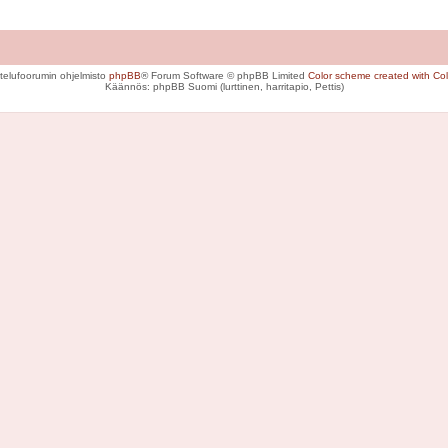
telufoorumin ohjelmisto
phpBB
® Forum Software © phpBB Limited
Color scheme created with Colo
Käännös: phpBB Suomi (lurttinen, harritapio, Pettis)