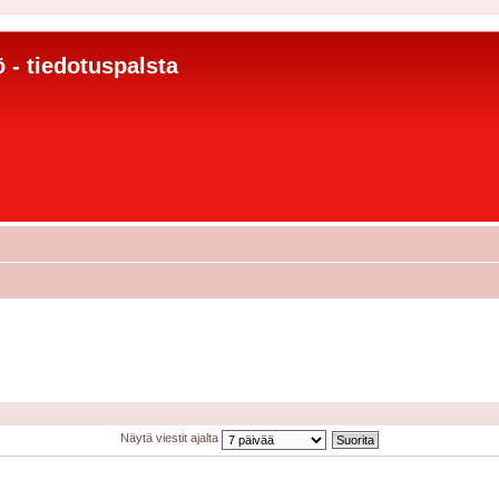
 - tiedotuspalsta
Näytä viestit ajalta