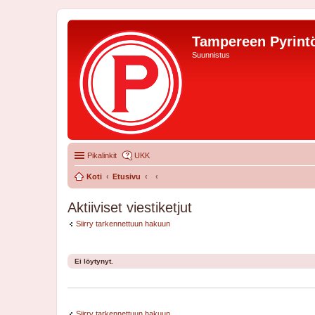
Tampereen Pyrintö
Suunnistus
Pikalinkit
UKK
Koti
Etusivu
Aktiiviset viestiketjut
Siirry tarkennettuun hakuun
Ei löytynyt.
Siirry tarkennettuun hakuun