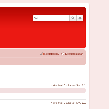
Rekisteröidy
Kirjaudu sisään
Haku löysi 0 tulosta • Sivu
1
/
1
Haku löysi 0 tulosta • Sivu
1
/
1