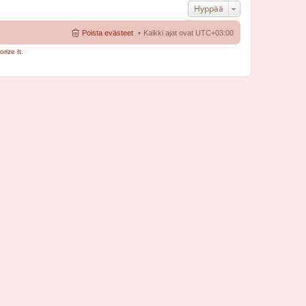
Hyppää
Poista evästeet
Kaikki ajat ovat
UTC+03:00
rize It
.