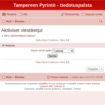
Tampereen Pyrintö - tiedotuspalsta
Pikalinkit
UKK
Rekisteröidy
Kirjaudu sisään
Koti
Etusivu
tsi
Aktiiviset viestiketjut
Siirry tarkennettuun hakuun
Haku löysi 0 tulosta • Sivu
1
/
1
Ei löytynyt.
Näytä viestit ajalta
Haku löysi 0 tulosta • Sivu
1
/
1
Hyppää
Koti
Etusivu
Poista evästeet
Kaikki ajat ovat
UTC+03:00
Keskustelufoorumin ohjelmisto
phpBB
® Forum Software © phpBB Limited
Color scheme
created with Colorize It
.
Käännös: phpBB Suomi (lurttinen, harritapio, Pettis)