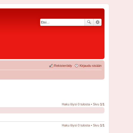
Rekisteröidy
Kirjaudu sisään
Haku löysi 0 tulosta • Sivu
1
/
1
Haku löysi 0 tulosta • Sivu
1
/
1