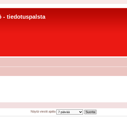
 - tiedotuspalsta
Näytä viestit ajalta