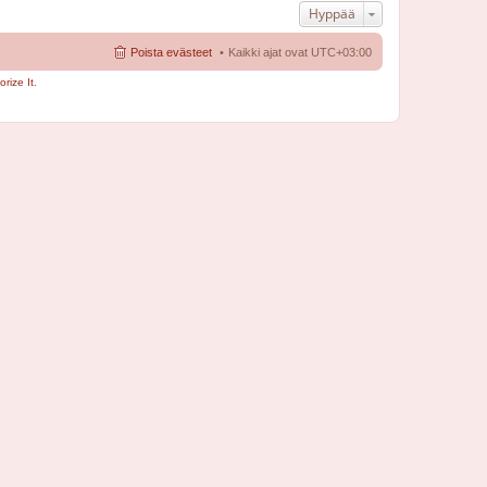
Hyppää
Poista evästeet
Kaikki ajat ovat
UTC+03:00
rize It
.