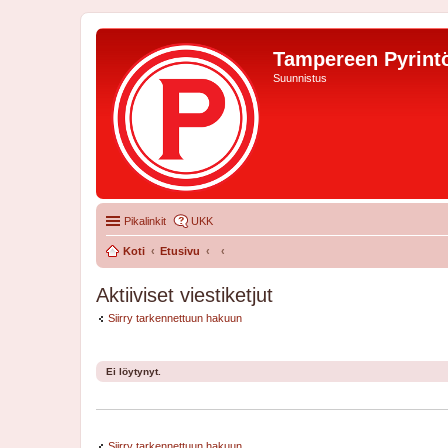
Tampereen Pyrintö
Suunnistus
Pikalinkit
UKK
Koti
Etusivu
Aktiiviset viestiketjut
Siirry tarkennettuun hakuun
Ei löytynyt.
Siirry tarkennettuun hakuun