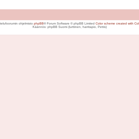
telufoorumin ohjelmisto
phpBB
® Forum Software © phpBB Limited
Color scheme created with Colo
Käännös: phpBB Suomi (lurttinen, harritapio, Pettis)