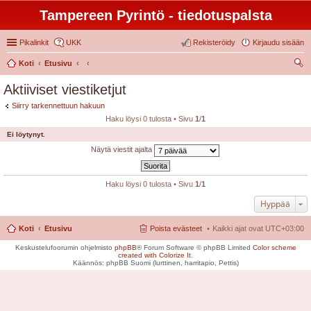
Tampereen Pyrintö - tiedotuspalsta
Pikalinkit
UKK
Rekisteröidy
Kirjaudu sisään
Koti
Etusivu
tsi
Aktiiviset viestiketjut
Siirry tarkennettuun hakuun
Haku löysi 0 tulosta • Sivu
1
/
1
Ei löytynyt.
Näytä viestit ajalta
Haku löysi 0 tulosta • Sivu
1
/
1
Hyppää
Koti
Etusivu
Poista evästeet
Kaikki ajat ovat
UTC+03:00
Keskustelufoorumin ohjelmisto
phpBB
® Forum Software © phpBB Limited
Color scheme
created with Colorize It
.
Käännös: phpBB Suomi (lurttinen, harritapio, Pettis)