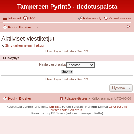
Tampereen Pyrintö - tiedotuspalsta
Pikalinkit
UKK
Rekisteröidy
Kirjaudu sisään
Koti
Etusivu
tsi
Aktiiviset viestiketjut
Siirry tarkennettuun hakuun
Haku löysi 0 tulosta • Sivu
1
/
1
Ei löytynyt.
Näytä viestit ajalta
Haku löysi 0 tulosta • Sivu
1
/
1
Hyppää
Koti
Etusivu
Poista evästeet
Kaikki ajat ovat
UTC+03:00
Keskustelufoorumin ohjelmisto
phpBB
® Forum Software © phpBB Limited
Color scheme
created with Colorize It
.
Käännös: phpBB Suomi (lurttinen, harritapio, Pettis)