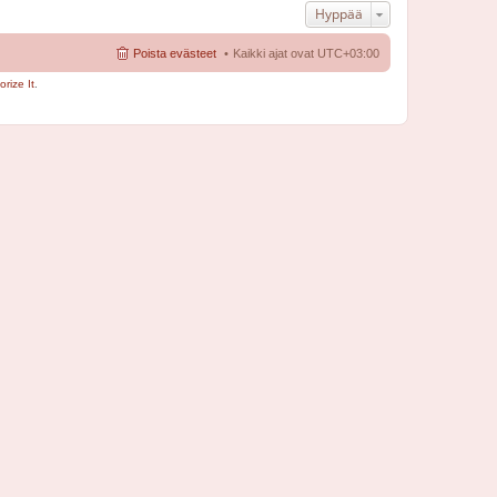
Hyppää
Poista evästeet
Kaikki ajat ovat
UTC+03:00
rize It
.