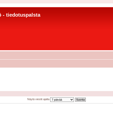
 - tiedotuspalsta
Näytä viestit ajalta