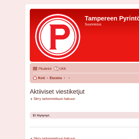
Tampereen Pyrintö
Suunnistus
Pikalinkit
UKK
Koti
Etusivu
Aktiiviset viestiketjut
Siirry tarkennettuun hakuun
Ei löytynyt.
Siirry tarkennettuun hakuun