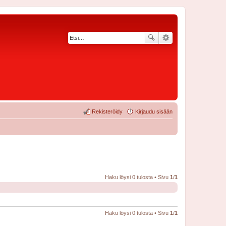
Rekisteröidy
Kirjaudu sisään
Haku löysi 0 tulosta • Sivu
1
/
1
Haku löysi 0 tulosta • Sivu
1
/
1