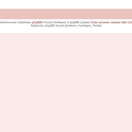
telufoorumin ohjelmisto
phpBB
® Forum Software © phpBB Limited
Color scheme created with Colo
Käännös: phpBB Suomi (lurttinen, harritapio, Pettis)