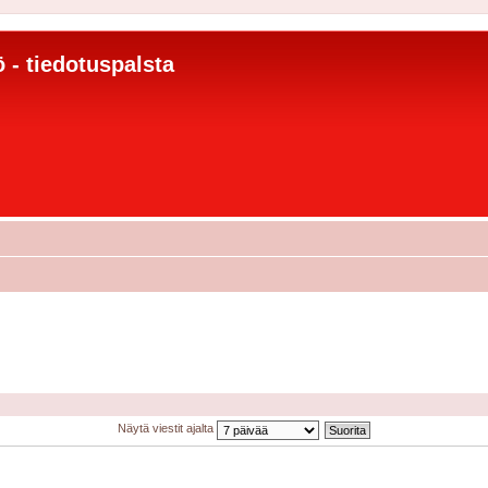
 - tiedotuspalsta
Näytä viestit ajalta