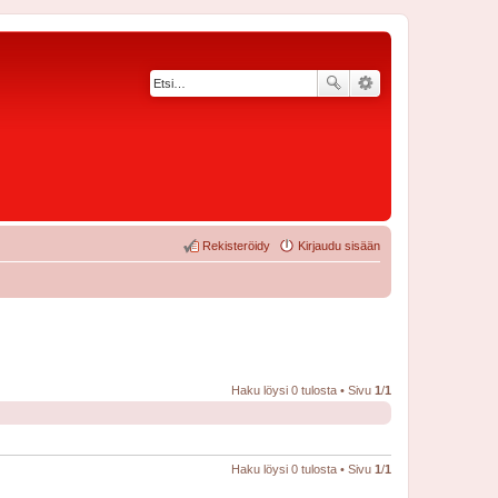
Rekisteröidy
Kirjaudu sisään
Haku löysi 0 tulosta • Sivu
1
/
1
Haku löysi 0 tulosta • Sivu
1
/
1