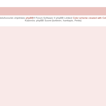
telufoorumin ohjelmisto
phpBB
® Forum Software © phpBB Limited
Color scheme created with Colo
Käännös: phpBB Suomi (lurttinen, harritapio, Pettis)