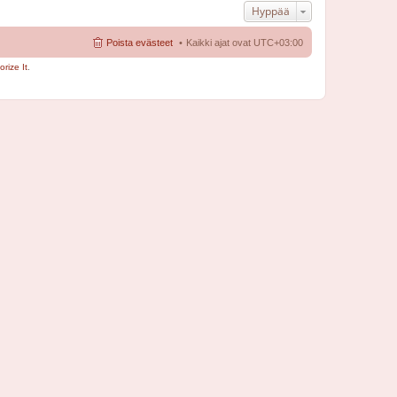
Hyppää
Poista evästeet
Kaikki ajat ovat
UTC+03:00
rize It
.