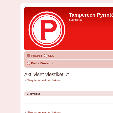
Tampereen Pyrintö
Suunnistus
Pikalinkit
UKK
Koti
Etusivu
Aktiiviset viestiketjut
Siirry tarkennettuun hakuun
Ei löytynyt.
Siirry tarkennettuun hakuun