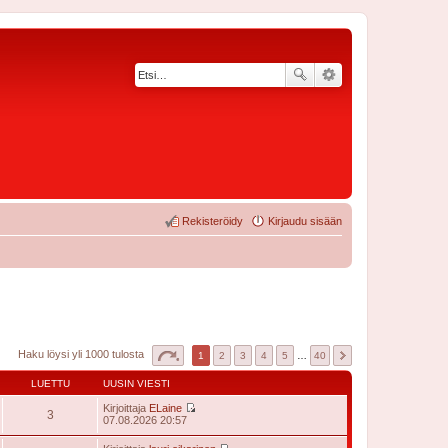
Rekisteröidy
Kirjaudu sisään
Haku löysi yli 1000 tulosta
1
2
3
4
5
…
40
LUETTU
UUSIN VIESTI
Kirjoittaja
ELaine
3
N
07.08.2026 20:57
ä
y