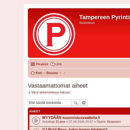
Tampereen Pyrintö
Suunnistus
Pikalinkit
UKK
Koti
Etusivu
Vastaamattomat aiheet
Siirry tarkennettuun hakuun
AIHEET
MYYDÄÄN suunnistusvaatteita
l
Kirjoittaja
ELaine
» 07.08.2026 20:57 » Sijainti:
Kirpputori
i
i
VJ Bold Race, kaksi kertaa käytetyt