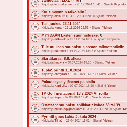
Vaihdetaan L/XL -> M
l
Kirjoittaja
lauri.oikarinen
» 28.12.2024 15:41 » Sijainti:
Kirpputor
i
i
Kuusimyynnin talkoisiin?
t
Kirjoittaja
sinihurri
» 04.12.2024 19:03 » Sijainti:
Yleinen
t
e
Testijuoksu 23.11.2024
e
t
Kirjoittaja
Kepa
» 22.11.2024 23:55 » Sijainti:
Yleinen
MYYDÄÄN Lasten suunnistusasu
l
Kirjoittaja
arttuvola
» 19.11.2024 16:39 » Sijainti:
Kirpputori
i
i
Tule mukaan suunnistusjaoston talkootehtäviin
t
Kirjoittaja
tschmidt
» 14.10.2024 18:18 » Sijainti:
Yleinen
t
e
Starttikurssi 8.8. alkaen
e
t
Kirjoittaja
kati.yla
» 30.07.2024 15:16 » Sijainti:
Yleinen
TuplaSprintti 11.8.2024
Kirjoittaja
ollimyllari
» 18.07.2024 14:07 » Sijainti:
Yleinen
Palautekysely jäsenet-palstalla
Kirjoittaja
Katri Lilja
» 02.07.2024 16:20 » Sijainti:
Yleinen
TP Golf invitational 18.7.2024 Virroilla
Kirjoittaja
Kepa
» 02.06.2024 14:41 » Sijainti:
Yleinen
Ostetaan: suunnistuspiikkarit kokoa 38 tai 39
Kirjoittaja
niirukka@gmail.com
» 03.05.2024 12:06 » Sijainti:
Kir
Pyrintö goes Lakia-Jukola 2024
Kirjoittaja
TiinaJ
» 25.04.2024 11:01 » Sijainti:
Yleinen