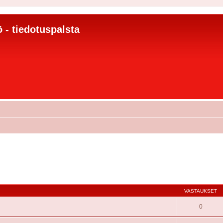
 - tiedotuspalsta
VASTAUKSET
0