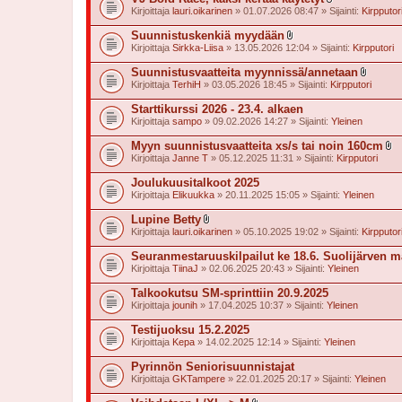
t
l
Kirjoittaja
lauri.oikarinen
» 01.07.2026 08:47 » Sijainti:
Kirpputor
t
i
e
i
Suunnistuskenkiä myydään
e
t
l
t
Kirjoittaja
Sirkka-Liisa
» 13.05.2026 12:04 » Sijainti:
Kirpputori
t
i
e
i
Suunnistusvaatteita myynnissä/annetaan
e
t
l
t
Kirjoittaja
TerhiH
» 03.05.2026 18:45 » Sijainti:
Kirpputori
t
i
e
i
Starttikurssi 2026 - 23.4. alkaen
e
t
t
Kirjoittaja
sampo
» 09.02.2026 14:27 » Sijainti:
Yleinen
t
e
Myyn suunnistusvaatteita xs/s tai noin 160cm
e
l
t
Kirjoittaja
Janne T
» 05.12.2025 11:31 » Sijainti:
Kirpputori
i
i
Joulukuusitalkoot 2025
t
Kirjoittaja
Elikuukka
» 20.11.2025 15:05 » Sijainti:
Yleinen
t
e
Lupine Betty
e
l
t
Kirjoittaja
lauri.oikarinen
» 05.10.2025 19:02 » Sijainti:
Kirpputor
i
i
Seuranmestaruuskilpailut ke 18.6. Suolijärven m
t
Kirjoittaja
TiinaJ
» 02.06.2025 20:43 » Sijainti:
Yleinen
t
e
Talkookutsu SM-sprinttiin 20.9.2025
e
t
Kirjoittaja
jounih
» 17.04.2025 10:37 » Sijainti:
Yleinen
Testijuoksu 15.2.2025
Kirjoittaja
Kepa
» 14.02.2025 12:14 » Sijainti:
Yleinen
Pyrinnön Seniorisuunnistajat
Kirjoittaja
GKTampere
» 22.01.2025 20:17 » Sijainti:
Yleinen