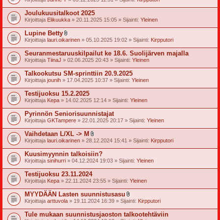
i
i
Joulukuusitalkoot 2025
t
Kirjoittaja
Elikuukka
» 20.11.2025 15:05 » Sijainti:
Yleinen
t
e
Lupine Betty
e
l
t
Kirjoittaja
lauri.oikarinen
» 05.10.2025 19:02 » Sijainti:
Kirpputori
i
i
Seuranmestaruuskilpailut ke 18.6. Suolijärven majalla
t
Kirjoittaja
TiinaJ
» 02.06.2025 20:43 » Sijainti:
Yleinen
t
e
Talkookutsu SM-sprinttiin 20.9.2025
e
t
Kirjoittaja
jounih
» 17.04.2025 10:37 » Sijainti:
Yleinen
Testijuoksu 15.2.2025
Kirjoittaja
Kepa
» 14.02.2025 12:14 » Sijainti:
Yleinen
Pyrinnön Seniorisuunnistajat
Kirjoittaja
GKTampere
» 22.01.2025 20:17 » Sijainti:
Yleinen
Vaihdetaan L/XL -> M
l
Kirjoittaja
lauri.oikarinen
» 28.12.2024 15:41 » Sijainti:
Kirpputori
i
i
Kuusimyynnin talkoisiin?
t
Kirjoittaja
sinihurri
» 04.12.2024 19:03 » Sijainti:
Yleinen
t
e
Testijuoksu 23.11.2024
e
t
Kirjoittaja
Kepa
» 22.11.2024 23:55 » Sijainti:
Yleinen
MYYDÄÄN Lasten suunnistusasu
l
Kirjoittaja
arttuvola
» 19.11.2024 16:39 » Sijainti:
Kirpputori
i
i
Tule mukaan suunnistusjaoston talkootehtäviin
t