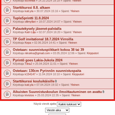
Kirjoittaja
tschmidt
» 14.10.2024 18:18 » Sijainti:
Yleinen
t
e
Starttikurssi 8.8. alkaen
e
t
Kirjoittaja
kati.yla
» 30.07.2024 15:16 » Sijainti:
Yleinen
TuplaSprintti 11.8.2024
Kirjoittaja
ollimyllari
» 18.07.2024 14:07 » Sijainti:
Yleinen
Palautekysely jäsenet-palstalla
Kirjoittaja
Katri Lilja
» 02.07.2024 16:20 » Sijainti:
Yleinen
TP Golf invitational 18.7.2024 Virroilla
Kirjoittaja
Kepa
» 02.06.2024 14:41 » Sijainti:
Yleinen
Ostetaan: suunnistuspiikkarit kokoa 38 tai 39
Kirjoittaja
niirukka@gmail.com
» 03.05.2024 12:06 » Sijainti:
Kirpputori
Pyrintö goes Lakia-Jukola 2024
Kirjoittaja
TiinaJ
» 25.04.2024 11:01 » Sijainti:
Yleinen
Ostetaan: 130cm Pyrinnön suunnistuspaita
Kirjoittaja
k154147
» 11.04.2024 10:10 » Sijainti:
Kirpputori
Starttikurssi kouluikäisille
l
Kirjoittaja
kati.yla
» 07.04.2024 19:32 » Sijainti:
Yleinen
i
i
Aikuisten Suunnistuskoulun ilmoittautuminen on avattu
t
l
Kirjoittaja
kivistos
» 25.03.2024 22:35 » Sijainti:
Yleinen
t
i
e
i
e
t
Näytä viestit ajalta
t
t
e
e