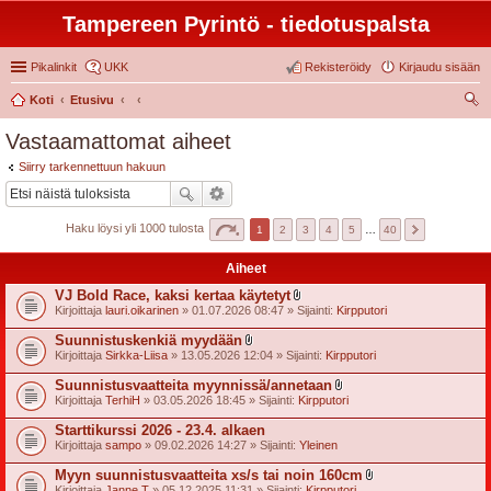
Tampereen Pyrintö - tiedotuspalsta
Pikalinkit
UKK
Rekisteröidy
Kirjaudu sisään
Koti
Etusivu
tsi
Vastaamattomat aiheet
Siirry tarkennettuun hakuun
Haku löysi yli 1000 tulosta
1
2
3
4
5
…
40
Aiheet
VJ Bold Race, kaksi kertaa käytetyt
l
Kirjoittaja
lauri.oikarinen
» 01.07.2026 08:47 » Sijainti:
Kirpputori
i
i
Suunnistuskenkiä myydään
t
l
Kirjoittaja
Sirkka-Liisa
» 13.05.2026 12:04 » Sijainti:
Kirpputori
t
i
e
i
Suunnistusvaatteita myynnissä/annetaan
e
t
l
t
Kirjoittaja
TerhiH
» 03.05.2026 18:45 » Sijainti:
Kirpputori
t
i
e
i
Starttikurssi 2026 - 23.4. alkaen
e
t
t
Kirjoittaja
sampo
» 09.02.2026 14:27 » Sijainti:
Yleinen
t
e
Myyn suunnistusvaatteita xs/s tai noin 160cm
e
l
t
Kirjoittaja
Janne T
» 05.12.2025 11:31 » Sijainti:
Kirpputori