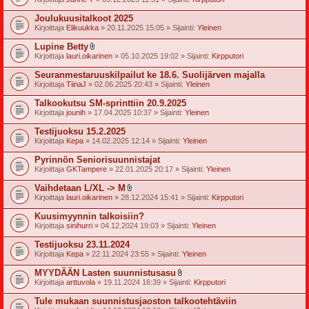
i
i
Joulukuusitalkoot 2025
t
Kirjoittaja
Elikuukka
» 20.11.2025 15:05 » Sijainti:
Yleinen
t
e
Lupine Betty
e
l
t
Kirjoittaja
lauri.oikarinen
» 05.10.2025 19:02 » Sijainti:
Kirpputori
i
i
Seuranmestaruuskilpailut ke 18.6. Suolijärven majalla
t
Kirjoittaja
TiinaJ
» 02.06.2025 20:43 » Sijainti:
Yleinen
t
e
Talkookutsu SM-sprinttiin 20.9.2025
e
t
Kirjoittaja
jounih
» 17.04.2025 10:37 » Sijainti:
Yleinen
Testijuoksu 15.2.2025
Kirjoittaja
Kepa
» 14.02.2025 12:14 » Sijainti:
Yleinen
Pyrinnön Seniorisuunnistajat
Kirjoittaja
GKTampere
» 22.01.2025 20:17 » Sijainti:
Yleinen
Vaihdetaan L/XL -> M
l
Kirjoittaja
lauri.oikarinen
» 28.12.2024 15:41 » Sijainti:
Kirpputori
i
i
Kuusimyynnin talkoisiin?
t
Kirjoittaja
sinihurri
» 04.12.2024 19:03 » Sijainti:
Yleinen
t
e
Testijuoksu 23.11.2024
e
t
Kirjoittaja
Kepa
» 22.11.2024 23:55 » Sijainti:
Yleinen
MYYDÄÄN Lasten suunnistusasu
l
Kirjoittaja
arttuvola
» 19.11.2024 16:39 » Sijainti:
Kirpputori
i
i
Tule mukaan suunnistusjaoston talkootehtäviin
t