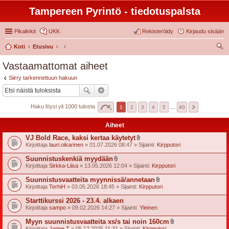
Tampereen Pyrintö - tiedotuspalsta
Pikalinkit
UKK
Rekisteröidy
Kirjaudu sisään
Koti
Etusivu
tsi
Vastaamattomat aiheet
Siirry tarkennettuun hakuun
Haku löysi yli 1000 tulosta
1
2
3
4
5
…
40
Aiheet
VJ Bold Race, kaksi kertaa käytetyt
l
Kirjoittaja
lauri.oikarinen
» 01.07.2026 08:47 » Sijainti:
Kirpputori
i
i
Suunnistuskenkiä myydään
t
l
Kirjoittaja
Sirkka-Liisa
» 13.05.2026 12:04 » Sijainti:
Kirpputori
t
i
e
i
Suunnistusvaatteita myynnissä/annetaan
e
t
l
t
Kirjoittaja
TerhiH
» 03.05.2026 18:45 » Sijainti:
Kirpputori
t
i
e
i
Starttikurssi 2026 - 23.4. alkaen
e
t
t
Kirjoittaja
sampo
» 09.02.2026 14:27 » Sijainti:
Yleinen
t
e
Myyn suunnistusvaatteita xs/s tai noin 160cm
e
l
t
Kirjoittaja
Janne T
» 05.12.2025 11:31 » Sijainti:
Kirpputori