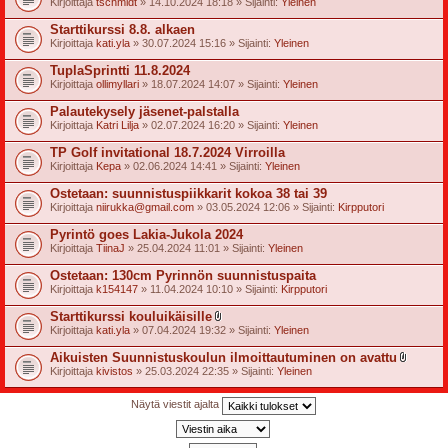
Kirjoittaja
tschmidt
» 14.10.2024 18:18 » Sijainti:
Yleinen
t
e
Starttikurssi 8.8. alkaen
e
t
Kirjoittaja
kati.yla
» 30.07.2024 15:16 » Sijainti:
Yleinen
TuplaSprintti 11.8.2024
Kirjoittaja
ollimyllari
» 18.07.2024 14:07 » Sijainti:
Yleinen
Palautekysely jäsenet-palstalla
Kirjoittaja
Katri Lilja
» 02.07.2024 16:20 » Sijainti:
Yleinen
TP Golf invitational 18.7.2024 Virroilla
Kirjoittaja
Kepa
» 02.06.2024 14:41 » Sijainti:
Yleinen
Ostetaan: suunnistuspiikkarit kokoa 38 tai 39
Kirjoittaja
niirukka@gmail.com
» 03.05.2024 12:06 » Sijainti:
Kirpputori
Pyrintö goes Lakia-Jukola 2024
Kirjoittaja
TiinaJ
» 25.04.2024 11:01 » Sijainti:
Yleinen
Ostetaan: 130cm Pyrinnön suunnistuspaita
Kirjoittaja
k154147
» 11.04.2024 10:10 » Sijainti:
Kirpputori
Starttikurssi kouluikäisille
l
Kirjoittaja
kati.yla
» 07.04.2024 19:32 » Sijainti:
Yleinen
i
i
Aikuisten Suunnistuskoulun ilmoittautuminen on avattu
t
l
Kirjoittaja
kivistos
» 25.03.2024 22:35 » Sijainti:
Yleinen
t
i
e
i
e
t
Näytä viestit ajalta
t
t
e
e