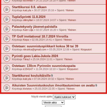
Kirjoittaja
tschmidt
» 14.10.2024 18:18 » Sijainti:
Yleinen
t
e
Starttikurssi 8.8. alkaen
e
t
Kirjoittaja
kati.yla
» 30.07.2024 15:16 » Sijainti:
Yleinen
TuplaSprintti 11.8.2024
Kirjoittaja
ollimyllari
» 18.07.2024 14:07 » Sijainti:
Yleinen
Palautekysely jäsenet-palstalla
Kirjoittaja
Katri Lilja
» 02.07.2024 16:20 » Sijainti:
Yleinen
TP Golf invitational 18.7.2024 Virroilla
Kirjoittaja
Kepa
» 02.06.2024 14:41 » Sijainti:
Yleinen
Ostetaan: suunnistuspiikkarit kokoa 38 tai 39
Kirjoittaja
niirukka@gmail.com
» 03.05.2024 12:06 » Sijainti:
Kirpputori
Pyrintö goes Lakia-Jukola 2024
Kirjoittaja
TiinaJ
» 25.04.2024 11:01 » Sijainti:
Yleinen
Ostetaan: 130cm Pyrinnön suunnistuspaita
Kirjoittaja
k154147
» 11.04.2024 10:10 » Sijainti:
Kirpputori
Starttikurssi kouluikäisille
l
Kirjoittaja
kati.yla
» 07.04.2024 19:32 » Sijainti:
Yleinen
i
i
Aikuisten Suunnistuskoulun ilmoittautuminen on avattu
t
l
Kirjoittaja
kivistos
» 25.03.2024 22:35 » Sijainti:
Yleinen
t
i
e
i
e
t
Näytä viestit ajalta
t
t
e
e