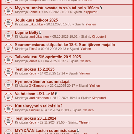
t
e
Myyn suunnistusvaatteita xs/s tai noin 160cm
e
l
t
Kirjoittaja
Janne T
» 05.12.2025 11:31 » Sijainti:
Kirpputori
i
i
Joulukuusitalkoot 2025
t
Kirjoittaja
Elikuukka
» 20.11.2025 15:05 » Sijainti:
Yleinen
t
e
Lupine Betty
e
l
t
Kirjoittaja
lauri.oikarinen
» 05.10.2025 19:02 » Sijainti:
Kirpputori
i
i
Seuranmestaruuskilpailut ke 18.6. Suolijärven majalla
t
Kirjoittaja
TiinaJ
» 02.06.2025 20:43 » Sijainti:
Yleinen
t
e
Talkookutsu SM-sprinttiin 20.9.2025
e
t
Kirjoittaja
jounih
» 17.04.2025 10:37 » Sijainti:
Yleinen
Testijuoksu 15.2.2025
Kirjoittaja
Kepa
» 14.02.2025 12:14 » Sijainti:
Yleinen
Pyrinnön Seniorisuunnistajat
Kirjoittaja
GKTampere
» 22.01.2025 20:17 » Sijainti:
Yleinen
Vaihdetaan L/XL -> M
l
Kirjoittaja
lauri.oikarinen
» 28.12.2024 15:41 » Sijainti:
Kirpputori
i
i
Kuusimyynnin talkoisiin?
t
Kirjoittaja
sinihurri
» 04.12.2024 19:03 » Sijainti:
Yleinen
t
e
Testijuoksu 23.11.2024
e
t
Kirjoittaja
Kepa
» 22.11.2024 23:55 » Sijainti:
Yleinen
MYYDÄÄN Lasten suunnistusasu
l