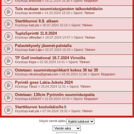
Kirjoittaja
arttuvola
» 19.11.2024 16:39 » Sijainti:
Kirpputori
i
i
Tule mukaan suunnistusjaoston talkootehtäviin
t
Kirjoittaja
tschmidt
» 14.10.2024 18:18 » Sijainti:
Yleinen
t
e
Starttikurssi 8.8. alkaen
e
t
Kirjoittaja
kati.yla
» 30.07.2024 15:16 » Sijainti:
Yleinen
TuplaSprintti 11.8.2024
Kirjoittaja
ollimyllari
» 18.07.2024 14:07 » Sijainti:
Yleinen
Palautekysely jäsenet-palstalla
Kirjoittaja
Katri Lilja
» 02.07.2024 16:20 » Sijainti:
Yleinen
TP Golf invitational 18.7.2024 Virroilla
Kirjoittaja
Kepa
» 02.06.2024 14:41 » Sijainti:
Yleinen
Ostetaan: suunnistuspiikkarit kokoa 38 tai 39
Kirjoittaja
niirukka@gmail.com
» 03.05.2024 12:06 » Sijainti:
Kirpputori
Pyrintö goes Lakia-Jukola 2024
Kirjoittaja
TiinaJ
» 25.04.2024 11:01 » Sijainti:
Yleinen
Ostetaan: 130cm Pyrinnön suunnistuspaita
Kirjoittaja
k154147
» 11.04.2024 10:10 » Sijainti:
Kirpputori
Starttikurssi kouluikäisille
l
Kirjoittaja
kati.yla
» 07.04.2024 19:32 » Sijainti:
Yleinen
i
i
t
Näytä viestit ajalta
t
e
e