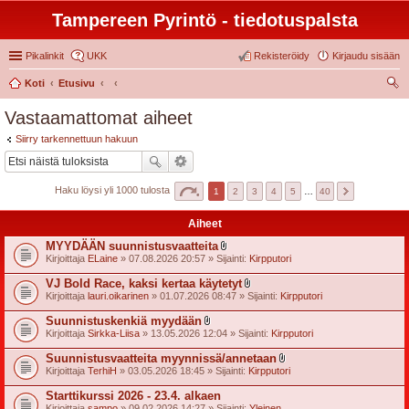
Tampereen Pyrintö - tiedotuspalsta
Pikalinkit
UKK
Rekisteröidy
Kirjaudu sisään
Koti
Etusivu
tsi
Vastaamattomat aiheet
Siirry tarkennettuun hakuun
Haku löysi yli 1000 tulosta
1
2
3
4
5
…
40
Aiheet
MYYDÄÄN suunnistusvaatteita
l
Kirjoittaja
ELaine
» 07.08.2026 20:57 » Sijainti:
Kirpputori
i
i
VJ Bold Race, kaksi kertaa käytetyt
t
l
Kirjoittaja
lauri.oikarinen
» 01.07.2026 08:47 » Sijainti:
Kirpputori
t
i
e
i
Suunnistuskenkiä myydään
e
t
l
t
Kirjoittaja
Sirkka-Liisa
» 13.05.2026 12:04 » Sijainti:
Kirpputori
t
i
e
i
Suunnistusvaatteita myynnissä/annetaan
e
t
l
t
Kirjoittaja
TerhiH
» 03.05.2026 18:45 » Sijainti:
Kirpputori
t
i
e
i
Starttikurssi 2026 - 23.4. alkaen
e
t
t
Kirjoittaja
sampo
» 09.02.2026 14:27 » Sijainti:
Yleinen