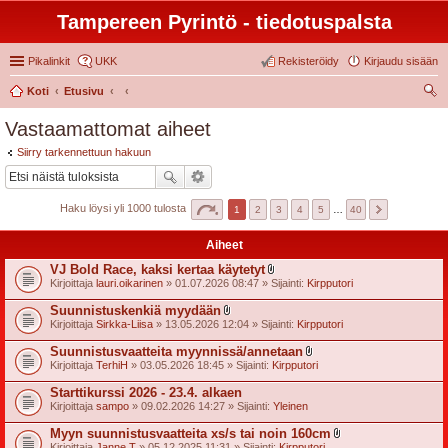
Tampereen Pyrintö - tiedotuspalsta
Pikalinkit
UKK
Rekisteröidy
Kirjaudu sisään
Koti
Etusivu
tsi
Vastaamattomat aiheet
Siirry tarkennettuun hakuun
Haku löysi yli 1000 tulosta
1
2
3
4
5
…
40
Aiheet
VJ Bold Race, kaksi kertaa käytetyt
l
Kirjoittaja
lauri.oikarinen
» 01.07.2026 08:47 » Sijainti:
Kirpputori
i
i
Suunnistuskenkiä myydään
t
l
Kirjoittaja
Sirkka-Liisa
» 13.05.2026 12:04 » Sijainti:
Kirpputori
t
i
e
i
Suunnistusvaatteita myynnissä/annetaan
e
t
l
t
Kirjoittaja
TerhiH
» 03.05.2026 18:45 » Sijainti:
Kirpputori
t
i
e
i
Starttikurssi 2026 - 23.4. alkaen
e
t
t
Kirjoittaja
sampo
» 09.02.2026 14:27 » Sijainti:
Yleinen
t
e
Myyn suunnistusvaatteita xs/s tai noin 160cm
e
l
t
Kirjoittaja
Janne T
» 05.12.2025 11:31 » Sijainti:
Kirpputori