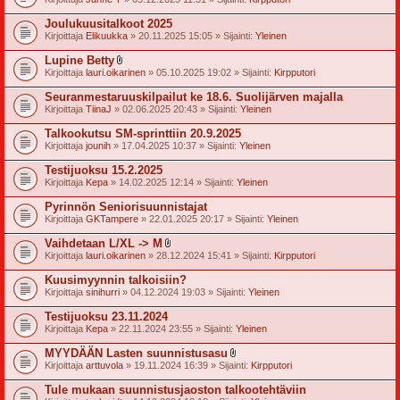
i
i
Joulukuusitalkoot 2025
t
Kirjoittaja
Elikuukka
» 20.11.2025 15:05 » Sijainti:
Yleinen
t
e
Lupine Betty
e
l
t
Kirjoittaja
lauri.oikarinen
» 05.10.2025 19:02 » Sijainti:
Kirpputori
i
i
Seuranmestaruuskilpailut ke 18.6. Suolijärven majalla
t
Kirjoittaja
TiinaJ
» 02.06.2025 20:43 » Sijainti:
Yleinen
t
e
Talkookutsu SM-sprinttiin 20.9.2025
e
t
Kirjoittaja
jounih
» 17.04.2025 10:37 » Sijainti:
Yleinen
Testijuoksu 15.2.2025
Kirjoittaja
Kepa
» 14.02.2025 12:14 » Sijainti:
Yleinen
Pyrinnön Seniorisuunnistajat
Kirjoittaja
GKTampere
» 22.01.2025 20:17 » Sijainti:
Yleinen
Vaihdetaan L/XL -> M
l
Kirjoittaja
lauri.oikarinen
» 28.12.2024 15:41 » Sijainti:
Kirpputori
i
i
Kuusimyynnin talkoisiin?
t
Kirjoittaja
sinihurri
» 04.12.2024 19:03 » Sijainti:
Yleinen
t
e
Testijuoksu 23.11.2024
e
t
Kirjoittaja
Kepa
» 22.11.2024 23:55 » Sijainti:
Yleinen
MYYDÄÄN Lasten suunnistusasu
l
Kirjoittaja
arttuvola
» 19.11.2024 16:39 » Sijainti:
Kirpputori
i
i
Tule mukaan suunnistusjaoston talkootehtäviin
t