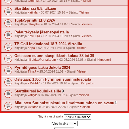
Kirjoittaja
tschmidt
» 14.10.2024 18:18 » Sijainti:
Yleinen
t
e
Starttikurssi 8.8. alkaen
e
t
Kirjoittaja
kati.yla
» 30.07.2024 15:16 » Sijainti:
Yleinen
TuplaSprintti 11.8.2024
Kirjoittaja
ollimyllari
» 18.07.2024 14:07 » Sijainti:
Yleinen
Palautekysely jäsenet-palstalla
Kirjoittaja
Katri Lilja
» 02.07.2024 16:20 » Sijainti:
Yleinen
TP Golf invitational 18.7.2024 Virroilla
Kirjoittaja
Kepa
» 02.06.2024 14:41 » Sijainti:
Yleinen
Ostetaan: suunnistuspiikkarit kokoa 38 tai 39
Kirjoittaja
niirukka@gmail.com
» 03.05.2024 12:06 » Sijainti:
Kirpputori
Pyrintö goes Lakia-Jukola 2024
Kirjoittaja
TiinaJ
» 25.04.2024 11:01 » Sijainti:
Yleinen
Ostetaan: 130cm Pyrinnön suunnistuspaita
Kirjoittaja
k154147
» 11.04.2024 10:10 » Sijainti:
Kirpputori
Starttikurssi kouluikäisille
l
Kirjoittaja
kati.yla
» 07.04.2024 19:32 » Sijainti:
Yleinen
i
i
Aikuisten Suunnistuskoulun ilmoittautuminen on avattu
t
l
Kirjoittaja
kivistos
» 25.03.2024 22:35 » Sijainti:
Yleinen
t
i
e
i
e
t
Näytä viestit ajalta
t
t
e
e