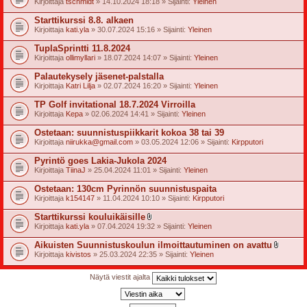
Kirjoittaja
tschmidt
» 14.10.2024 18:18 » Sijainti:
Yleinen
t
e
Starttikurssi 8.8. alkaen
e
t
Kirjoittaja
kati.yla
» 30.07.2024 15:16 » Sijainti:
Yleinen
TuplaSprintti 11.8.2024
Kirjoittaja
ollimyllari
» 18.07.2024 14:07 » Sijainti:
Yleinen
Palautekysely jäsenet-palstalla
Kirjoittaja
Katri Lilja
» 02.07.2024 16:20 » Sijainti:
Yleinen
TP Golf invitational 18.7.2024 Virroilla
Kirjoittaja
Kepa
» 02.06.2024 14:41 » Sijainti:
Yleinen
Ostetaan: suunnistuspiikkarit kokoa 38 tai 39
Kirjoittaja
niirukka@gmail.com
» 03.05.2024 12:06 » Sijainti:
Kirpputori
Pyrintö goes Lakia-Jukola 2024
Kirjoittaja
TiinaJ
» 25.04.2024 11:01 » Sijainti:
Yleinen
Ostetaan: 130cm Pyrinnön suunnistuspaita
Kirjoittaja
k154147
» 11.04.2024 10:10 » Sijainti:
Kirpputori
Starttikurssi kouluikäisille
l
Kirjoittaja
kati.yla
» 07.04.2024 19:32 » Sijainti:
Yleinen
i
i
Aikuisten Suunnistuskoulun ilmoittautuminen on avattu
t
l
Kirjoittaja
kivistos
» 25.03.2024 22:35 » Sijainti:
Yleinen
t
i
e
i
e
t
Näytä viestit ajalta
t
t
e
e