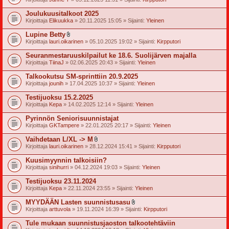
i
i
Joulukuusitalkoot 2025
t
Kirjoittaja
Elikuukka
» 20.11.2025 15:05 » Sijainti:
Yleinen
t
e
Lupine Betty
e
l
t
Kirjoittaja
lauri.oikarinen
» 05.10.2025 19:02 » Sijainti:
Kirpputori
i
i
Seuranmestaruuskilpailut ke 18.6. Suolijärven majalla
t
Kirjoittaja
TiinaJ
» 02.06.2025 20:43 » Sijainti:
Yleinen
t
e
Talkookutsu SM-sprinttiin 20.9.2025
e
t
Kirjoittaja
jounih
» 17.04.2025 10:37 » Sijainti:
Yleinen
Testijuoksu 15.2.2025
Kirjoittaja
Kepa
» 14.02.2025 12:14 » Sijainti:
Yleinen
Pyrinnön Seniorisuunnistajat
Kirjoittaja
GKTampere
» 22.01.2025 20:17 » Sijainti:
Yleinen
Vaihdetaan L/XL -> M
l
Kirjoittaja
lauri.oikarinen
» 28.12.2024 15:41 » Sijainti:
Kirpputori
i
i
Kuusimyynnin talkoisiin?
t
Kirjoittaja
sinihurri
» 04.12.2024 19:03 » Sijainti:
Yleinen
t
e
Testijuoksu 23.11.2024
e
t
Kirjoittaja
Kepa
» 22.11.2024 23:55 » Sijainti:
Yleinen
MYYDÄÄN Lasten suunnistusasu
l
Kirjoittaja
arttuvola
» 19.11.2024 16:39 » Sijainti:
Kirpputori
i
i
Tule mukaan suunnistusjaoston talkootehtäviin
t