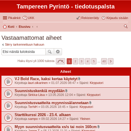
Tampereen Pyrintö - tiedotuspalsta
Pikalinkit
UKK
Rekisteröidy
Kirjaudu sisään
Koti
Etusivu
tsi
Vastaamattomat aiheet
Siirry tarkennettuun hakuun
Haku löysi yli 1000 tulosta
1
2
3
4
5
…
40
Aiheet
VJ Bold Race, kaksi kertaa käytetyt
l
Kirjoittaja
lauri.oikarinen
» 01.07.2026 08:47 » Sijainti:
Kirpputori
i
i
Suunnistuskenkiä myydään
t
l
Kirjoittaja
Sirkka-Liisa
» 13.05.2026 12:04 » Sijainti:
Kirpputori
t
i
e
i
Suunnistusvaatteita myynnissä/annetaan
e
t
l
t
Kirjoittaja
TerhiH
» 03.05.2026 18:45 » Sijainti:
Kirpputori
t
i
e
i
Starttikurssi 2026 - 23.4. alkaen
e
t
t
Kirjoittaja
sampo
» 09.02.2026 14:27 » Sijainti:
Yleinen
t
e
Myyn suunnistusvaatteita xs/s tai noin 160cm
e
l
t
Kirjoittaja
Janne T
» 05.12.2025 11:31 » Sijainti:
Kirpputori