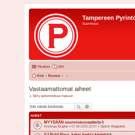
Tampereen Pyrintö
Suunnistus
Pikalinkit
UKK
Koti
Etusivu
Vastaamattomat aiheet
Siirry tarkennettuun hakuun
AIHEET
MYYDÄÄN suunnistusvaatteita
l
Kirjoittaja
ELaine
» 07.08.2026 20:57 » Sijainti:
Kirpputori
i
i
VJ Bold Race, kaksi kertaa käytetyt