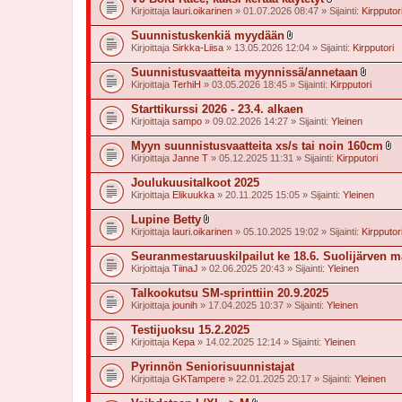
t
l
Kirjoittaja
lauri.oikarinen
» 01.07.2026 08:47 » Sijainti:
Kirpputor
t
i
e
i
Suunnistuskenkiä myydään
e
t
l
t
Kirjoittaja
Sirkka-Liisa
» 13.05.2026 12:04 » Sijainti:
Kirpputori
t
i
e
i
Suunnistusvaatteita myynnissä/annetaan
e
t
l
t
Kirjoittaja
TerhiH
» 03.05.2026 18:45 » Sijainti:
Kirpputori
t
i
e
i
Starttikurssi 2026 - 23.4. alkaen
e
t
t
Kirjoittaja
sampo
» 09.02.2026 14:27 » Sijainti:
Yleinen
t
e
Myyn suunnistusvaatteita xs/s tai noin 160cm
e
l
t
Kirjoittaja
Janne T
» 05.12.2025 11:31 » Sijainti:
Kirpputori
i
i
Joulukuusitalkoot 2025
t
Kirjoittaja
Elikuukka
» 20.11.2025 15:05 » Sijainti:
Yleinen
t
e
Lupine Betty
e
l
t
Kirjoittaja
lauri.oikarinen
» 05.10.2025 19:02 » Sijainti:
Kirpputor
i
i
Seuranmestaruuskilpailut ke 18.6. Suolijärven m
t
Kirjoittaja
TiinaJ
» 02.06.2025 20:43 » Sijainti:
Yleinen
t
e
Talkookutsu SM-sprinttiin 20.9.2025
e
t
Kirjoittaja
jounih
» 17.04.2025 10:37 » Sijainti:
Yleinen
Testijuoksu 15.2.2025
Kirjoittaja
Kepa
» 14.02.2025 12:14 » Sijainti:
Yleinen
Pyrinnön Seniorisuunnistajat
Kirjoittaja
GKTampere
» 22.01.2025 20:17 » Sijainti:
Yleinen