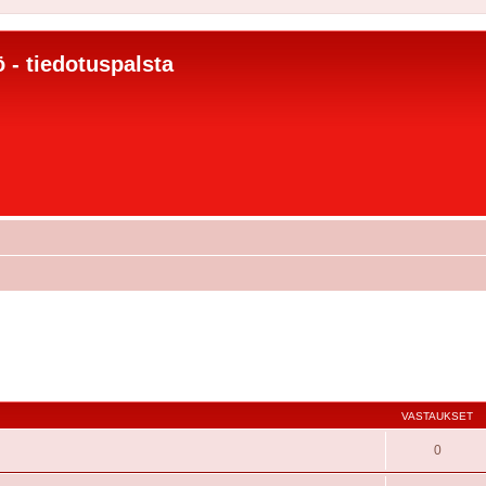
 - tiedotuspalsta
VASTAUKSET
0