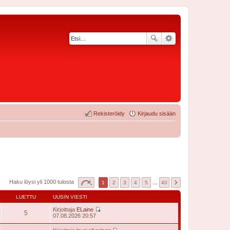
Rekisteröidy
Kirjaudu sisään
Haku löysi yli 1000 tulosta
1
2
3
4
5
…
40
LUETTU
UUSIN VIESTI
Kirjoittaja
ELaine
5
N
07.08.2026 20:57
ä
y