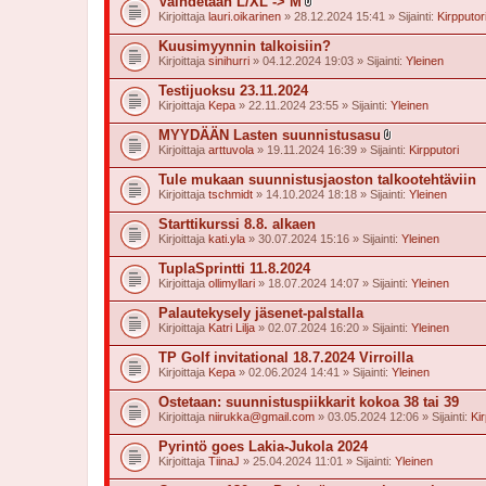
Vaihdetaan L/XL -> M
l
Kirjoittaja
lauri.oikarinen
» 28.12.2024 15:41 » Sijainti:
Kirpputor
i
i
Kuusimyynnin talkoisiin?
t
Kirjoittaja
sinihurri
» 04.12.2024 19:03 » Sijainti:
Yleinen
t
e
Testijuoksu 23.11.2024
e
t
Kirjoittaja
Kepa
» 22.11.2024 23:55 » Sijainti:
Yleinen
MYYDÄÄN Lasten suunnistusasu
l
Kirjoittaja
arttuvola
» 19.11.2024 16:39 » Sijainti:
Kirpputori
i
i
Tule mukaan suunnistusjaoston talkootehtäviin
t
Kirjoittaja
tschmidt
» 14.10.2024 18:18 » Sijainti:
Yleinen
t
e
Starttikurssi 8.8. alkaen
e
t
Kirjoittaja
kati.yla
» 30.07.2024 15:16 » Sijainti:
Yleinen
TuplaSprintti 11.8.2024
Kirjoittaja
ollimyllari
» 18.07.2024 14:07 » Sijainti:
Yleinen
Palautekysely jäsenet-palstalla
Kirjoittaja
Katri Lilja
» 02.07.2024 16:20 » Sijainti:
Yleinen
TP Golf invitational 18.7.2024 Virroilla
Kirjoittaja
Kepa
» 02.06.2024 14:41 » Sijainti:
Yleinen
Ostetaan: suunnistuspiikkarit kokoa 38 tai 39
Kirjoittaja
niirukka@gmail.com
» 03.05.2024 12:06 » Sijainti:
Kir
Pyrintö goes Lakia-Jukola 2024
Kirjoittaja
TiinaJ
» 25.04.2024 11:01 » Sijainti:
Yleinen