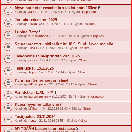
t
e
Myyn suunnistusvaatteita xs/s tai noin 160cm
e
l
t
Kirjoittaja
Janne T
» 05.12.2025 11:31 » Sijainti:
Kirpputori
i
i
Joulukuusitalkoot 2025
t
Kirjoittaja
Elikuukka
» 20.11.2025 15:05 » Sijainti:
Yleinen
t
e
Lupine Betty
e
l
t
Kirjoittaja
lauri.oikarinen
» 05.10.2025 19:02 » Sijainti:
Kirpputori
i
i
Seuranmestaruuskilpailut ke 18.6. Suolijärven majalla
t
Kirjoittaja
TiinaJ
» 02.06.2025 20:43 » Sijainti:
Yleinen
t
e
Talkookutsu SM-sprinttiin 20.9.2025
e
t
Kirjoittaja
jounih
» 17.04.2025 10:37 » Sijainti:
Yleinen
Testijuoksu 15.2.2025
Kirjoittaja
Kepa
» 14.02.2025 12:14 » Sijainti:
Yleinen
Pyrinnön Seniorisuunnistajat
Kirjoittaja
GKTampere
» 22.01.2025 20:17 » Sijainti:
Yleinen
Vaihdetaan L/XL -> M
l
Kirjoittaja
lauri.oikarinen
» 28.12.2024 15:41 » Sijainti:
Kirpputori
i
i
Kuusimyynnin talkoisiin?
t
Kirjoittaja
sinihurri
» 04.12.2024 19:03 » Sijainti:
Yleinen
t
e
Testijuoksu 23.11.2024
e
t
Kirjoittaja
Kepa
» 22.11.2024 23:55 » Sijainti:
Yleinen
MYYDÄÄN Lasten suunnistusasu
l