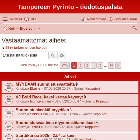
Tampereen Pyrintö - tiedotuspalsta
Pikalinkit
UKK
Rekisteröidy
Kirjaudu sisään
Koti
Etusivu
tsi
Vastaamattomat aiheet
Siirry tarkennettuun hakuun
Haku löysi yli 1000 tulosta
1
2
3
4
5
…
40
Aiheet
MYYDÄÄN suunnistusvaatteita
l
Kirjoittaja
ELaine
» 07.08.2026 20:57 » Sijainti:
Kirpputori
i
i
VJ Bold Race, kaksi kertaa käytetyt
t
l
Kirjoittaja
lauri.oikarinen
» 01.07.2026 08:47 » Sijainti:
Kirpputori
t
i
e
i
Suunnistuskenkiä myydään
e
t
l
t
Kirjoittaja
Sirkka-Liisa
» 13.05.2026 12:04 » Sijainti:
Kirpputori
t
i
e
i
Suunnistusvaatteita myynnissä/annetaan
e
t
l
t
Kirjoittaja
TerhiH
» 03.05.2026 18:45 » Sijainti:
Kirpputori
t
i
e
i
Starttikurssi 2026 - 23.4. alkaen
e
t
t
Kirjoittaja
sampo
» 09.02.2026 14:27 » Sijainti:
Yleinen