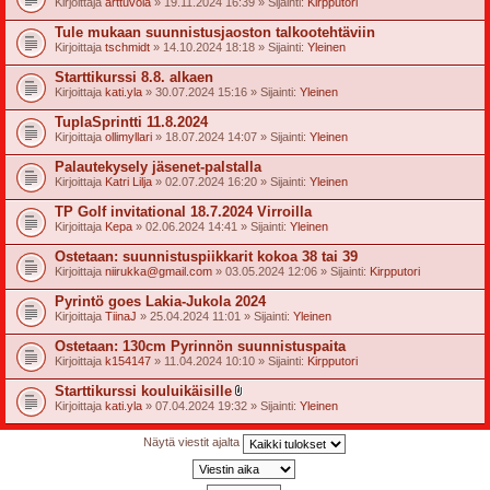
Kirjoittaja
arttuvola
» 19.11.2024 16:39 » Sijainti:
Kirpputori
i
i
Tule mukaan suunnistusjaoston talkootehtäviin
t
Kirjoittaja
tschmidt
» 14.10.2024 18:18 » Sijainti:
Yleinen
t
e
Starttikurssi 8.8. alkaen
e
t
Kirjoittaja
kati.yla
» 30.07.2024 15:16 » Sijainti:
Yleinen
TuplaSprintti 11.8.2024
Kirjoittaja
ollimyllari
» 18.07.2024 14:07 » Sijainti:
Yleinen
Palautekysely jäsenet-palstalla
Kirjoittaja
Katri Lilja
» 02.07.2024 16:20 » Sijainti:
Yleinen
TP Golf invitational 18.7.2024 Virroilla
Kirjoittaja
Kepa
» 02.06.2024 14:41 » Sijainti:
Yleinen
Ostetaan: suunnistuspiikkarit kokoa 38 tai 39
Kirjoittaja
niirukka@gmail.com
» 03.05.2024 12:06 » Sijainti:
Kirpputori
Pyrintö goes Lakia-Jukola 2024
Kirjoittaja
TiinaJ
» 25.04.2024 11:01 » Sijainti:
Yleinen
Ostetaan: 130cm Pyrinnön suunnistuspaita
Kirjoittaja
k154147
» 11.04.2024 10:10 » Sijainti:
Kirpputori
Starttikurssi kouluikäisille
l
Kirjoittaja
kati.yla
» 07.04.2024 19:32 » Sijainti:
Yleinen
i
i
t
Näytä viestit ajalta
t
e
e