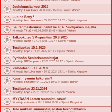
i
i
Joulukuusitalkoot 2025
t
Kirjoittaja
Elikuukka
» 20.11.2025 15:05 » Sijainti:
Yleinen
t
e
Lupine Betty
e
l
t
Kirjoittaja
lauri.oikarinen
» 05.10.2025 19:02 » Sijainti:
Kirpputori
i
i
Seuranmestaruuskilpailut ke 18.6. Suolijärven majalla
t
Kirjoittaja
TiinaJ
» 02.06.2025 20:43 » Sijainti:
Yleinen
t
e
Talkookutsu SM-sprinttiin 20.9.2025
e
t
Kirjoittaja
jounih
» 17.04.2025 10:37 » Sijainti:
Yleinen
Testijuoksu 15.2.2025
Kirjoittaja
Kepa
» 14.02.2025 12:14 » Sijainti:
Yleinen
Pyrinnön Seniorisuunnistajat
Kirjoittaja
GKTampere
» 22.01.2025 20:17 » Sijainti:
Yleinen
Vaihdetaan L/XL -> M
l
Kirjoittaja
lauri.oikarinen
» 28.12.2024 15:41 » Sijainti:
Kirpputori
i
i
Kuusimyynnin talkoisiin?
t
Kirjoittaja
sinihurri
» 04.12.2024 19:03 » Sijainti:
Yleinen
t
e
Testijuoksu 23.11.2024
e
t
Kirjoittaja
Kepa
» 22.11.2024 23:55 » Sijainti:
Yleinen
MYYDÄÄN Lasten suunnistusasu
l
Kirjoittaja
arttuvola
» 19.11.2024 16:39 » Sijainti:
Kirpputori
i
i
Tule mukaan suunnistusjaoston talkootehtäviin
t