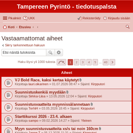
Tampereen Pyrintö - tiedotuspalsta
Pikalinkit
UKK
Rekisteröidy
Kirjaudu sisään
Koti
Etusivu
tsi
Vastaamattomat aiheet
Siirry tarkennettuun hakuun
Haku löysi yli 1000 tulosta
1
2
3
4
5
…
40
Aiheet
VJ Bold Race, kaksi kertaa käytetyt
l
Kirjoittaja
lauri.oikarinen
» 01.07.2026 08:47 » Sijainti:
Kirpputori
i
i
Suunnistuskenkiä myydään
t
l
Kirjoittaja
Sirkka-Liisa
» 13.05.2026 12:04 » Sijainti:
Kirpputori
t
i
e
i
Suunnistusvaatteita myynnissä/annetaan
e
t
l
t
Kirjoittaja
TerhiH
» 03.05.2026 18:45 » Sijainti:
Kirpputori
t
i
e
i
Starttikurssi 2026 - 23.4. alkaen
e
t
t
Kirjoittaja
sampo
» 09.02.2026 14:27 » Sijainti:
Yleinen
t
e
Myyn suunnistusvaatteita xs/s tai noin 160cm
e
l
t
Kirjoittaja
Janne T
» 05.12.2025 11:31 » Sijainti:
Kirpputori