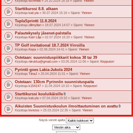
Kirjoittaja
tschmidt
» 14.10.2024 18:18 » Sijainti:
Yleinen
t
e
Starttikurssi 8.8. alkaen
e
t
Kirjoittaja
kati.yla
» 30.07.2024 15:16 » Sijainti:
Yleinen
TuplaSprintti 11.8.2024
Kirjoittaja
ollimyllari
» 18.07.2024 14:07 » Sijainti:
Yleinen
Palautekysely jäsenet-palstalla
Kirjoittaja
Katri Lilja
» 02.07.2024 16:20 » Sijainti:
Yleinen
TP Golf invitational 18.7.2024 Virroilla
Kirjoittaja
Kepa
» 02.06.2024 14:41 » Sijainti:
Yleinen
Ostetaan: suunnistuspiikkarit kokoa 38 tai 39
Kirjoittaja
niirukka@gmail.com
» 03.05.2024 12:06 » Sijainti:
Kirpputori
Pyrintö goes Lakia-Jukola 2024
Kirjoittaja
TiinaJ
» 25.04.2024 11:01 » Sijainti:
Yleinen
Ostetaan: 130cm Pyrinnön suunnistuspaita
Kirjoittaja
k154147
» 11.04.2024 10:10 » Sijainti:
Kirpputori
Starttikurssi kouluikäisille
l
Kirjoittaja
kati.yla
» 07.04.2024 19:32 » Sijainti:
Yleinen
i
i
Aikuisten Suunnistuskoulun ilmoittautuminen on avattu
t
l
Kirjoittaja
kivistos
» 25.03.2024 22:35 » Sijainti:
Yleinen
t
i
e
i
e
t
Näytä viestit ajalta
t
t
e
e