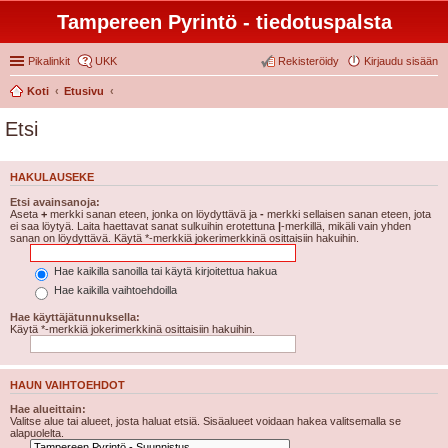
Tampereen Pyrintö - tiedotuspalsta
Pikalinkit
UKK
Rekisteröidy
Kirjaudu sisään
Koti
Etusivu
Etsi
HAKULAUSEKE
Etsi avainsanoja:
Aseta
+
merkki sanan eteen, jonka on löydyttävä ja
-
merkki sellaisen sanan eteen, jota
ei saa löytyä. Laita haettavat sanat sulkuihin erotettuna
|
-merkillä, mikäli vain yhden
sanan on löydyttävä. Käytä *-merkkiä jokerimerkkinä osittaisiin hakuihin.
Hae kaikilla sanoilla tai käytä kirjoitettua hakua
Hae kaikilla vaihtoehdoilla
Hae käyttäjätunnuksella:
Käytä *-merkkiä jokerimerkkinä osittaisiin hakuihin.
HAUN VAIHTOEHDOT
Hae alueittain:
Valitse alue tai alueet, josta haluat etsiä. Sisäalueet voidaan hakea valitsemalla se
alapuolelta.