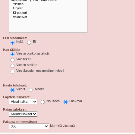
Etsi sisäalueet:
Kyllä
Ei
Hae täältä:
Viestin otsikot ja tekstit
Vain teksti
Viestin otsikko
Viestiketjujen ensimmäinen viesti
Näytä tulokset:
Viestit
Aiheet
Lajittele tulokset:
Nouseva
Laskeva
Rajaa tulokset:
Palauta ensimmäiset:
Merkkiä viestistä.