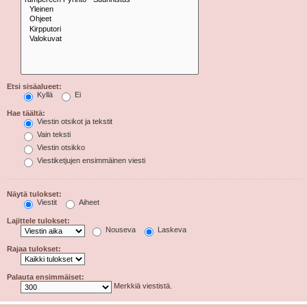
Etsi sisäalueet:
Kyllä
Ei
Hae täältä:
Viestin otsikot ja tekstit
Vain teksti
Viestin otsikko
Viestiketjujen ensimmäinen viesti
Näytä tulokset:
Viestit
Aiheet
Lajittele tulokset:
Nouseva
Laskeva
Rajaa tulokset:
Palauta ensimmäiset:
Merkkiä viestistä.