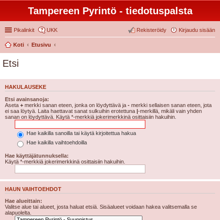
Tampereen Pyrintö - tiedotuspalsta
Pikalinkit
UKK
Rekisteröidy
Kirjaudu sisään
Koti
Etusivu
Etsi
HAKULAUSEKE
Etsi avainsanoja:
Aseta
+
merkki sanan eteen, jonka on löydyttävä ja
-
merkki sellaisen sanan eteen, jota
ei saa löytyä. Laita haettavat sanat sulkuihin erotettuna
|
-merkillä, mikäli vain yhden
sanan on löydyttävä. Käytä *-merkkiä jokerimerkkinä osittaisiin hakuihin.
Hae kaikilla sanoilla tai käytä kirjoitettua hakua
Hae kaikilla vaihtoehdoilla
Hae käyttäjätunnuksella:
Käytä *-merkkiä jokerimerkkinä osittaisiin hakuihin.
HAUN VAIHTOEHDOT
Hae alueittain:
Valitse alue tai alueet, josta haluat etsiä. Sisäalueet voidaan hakea valitsemalla se
alapuolelta.