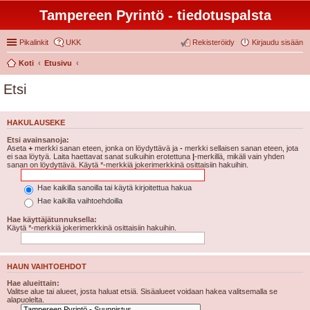
Tampereen Pyrintö - tiedotuspalsta
Pikalinkit
UKK
Rekisteröidy
Kirjaudu sisään
Koti
Etusivu
Etsi
HAKULAUSEKE
Etsi avainsanoja:
Aseta
+
merkki sanan eteen, jonka on löydyttävä ja
-
merkki sellaisen sanan eteen, jota
ei saa löytyä. Laita haettavat sanat sulkuihin erotettuna
|
-merkillä, mikäli vain yhden
sanan on löydyttävä. Käytä *-merkkiä jokerimerkkinä osittaisiin hakuihin.
Hae kaikilla sanoilla tai käytä kirjoitettua hakua
Hae kaikilla vaihtoehdoilla
Hae käyttäjätunnuksella:
Käytä *-merkkiä jokerimerkkinä osittaisiin hakuihin.
HAUN VAIHTOEHDOT
Hae alueittain:
Valitse alue tai alueet, josta haluat etsiä. Sisäalueet voidaan hakea valitsemalla se
alapuolelta.