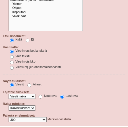
Etsi sisäalueet:
Kyllä
Ei
Hae täältä:
Viestin otsikot ja tekstit
Vain teksti
Viestin otsikko
Viestiketjujen ensimmäinen viesti
Näytä tulokset:
Viestit
Aiheet
Lajittele tulokset:
Nouseva
Laskeva
Rajaa tulokset:
Palauta ensimmäiset:
Merkkiä viestistä.