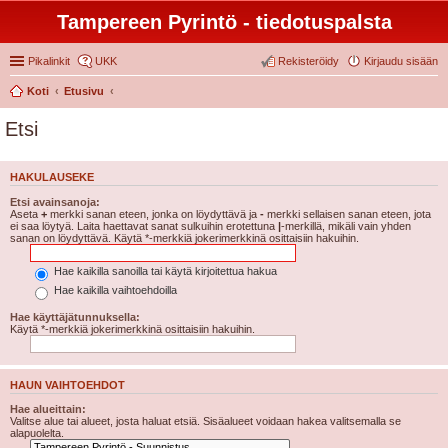
Tampereen Pyrintö - tiedotuspalsta
Pikalinkit
UKK
Rekisteröidy
Kirjaudu sisään
Koti
Etusivu
Etsi
HAKULAUSEKE
Etsi avainsanoja:
Aseta
+
merkki sanan eteen, jonka on löydyttävä ja
-
merkki sellaisen sanan eteen, jota
ei saa löytyä. Laita haettavat sanat sulkuihin erotettuna
|
-merkillä, mikäli vain yhden
sanan on löydyttävä. Käytä *-merkkiä jokerimerkkinä osittaisiin hakuihin.
Hae kaikilla sanoilla tai käytä kirjoitettua hakua
Hae kaikilla vaihtoehdoilla
Hae käyttäjätunnuksella:
Käytä *-merkkiä jokerimerkkinä osittaisiin hakuihin.
HAUN VAIHTOEHDOT
Hae alueittain:
Valitse alue tai alueet, josta haluat etsiä. Sisäalueet voidaan hakea valitsemalla se
alapuolelta.