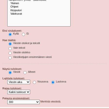
Etsi sisäalueet:
Kyllä
Ei
Hae täältä:
Viestin otsikot ja tekstit
Vain teksti
Viestin otsikko
Viestiketjujen ensimmäinen viesti
Näytä tulokset:
Viestit
Aiheet
Lajittele tulokset:
Nouseva
Laskeva
Rajaa tulokset:
Palauta ensimmäiset:
Merkkiä viestistä.