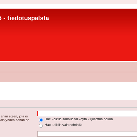
 - tiedotuspalsta
anan eteen, jota ei
Hae kaikilla sanoilla tai käytä kirjoitettua hakua
 vain yhden sanan on
Hae kaikilla vaihtoehdoilla