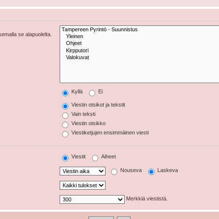
tsemalla se alapuolelta.
Kyllä
Ei
Viestin otsikot ja tekstit
Vain teksti
Viestin otsikko
Viestiketjujen ensimmäinen viesti
Viestit
Aiheet
Nouseva
Laskeva
Merkkiä viestistä.