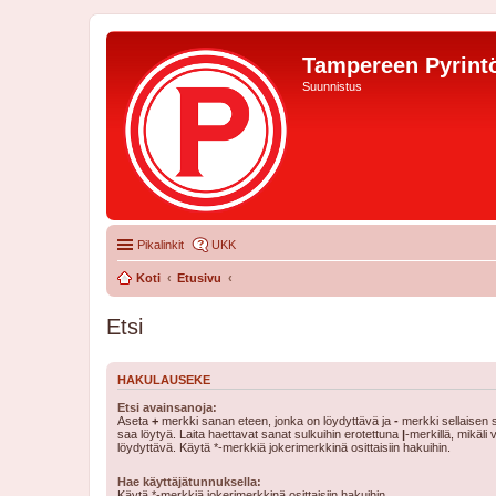
Tampereen Pyrintö
Suunnistus
Pikalinkit
UKK
Koti
Etusivu
Etsi
HAKULAUSEKE
Etsi avainsanoja:
Aseta
+
merkki sanan eteen, jonka on löydyttävä ja
-
merkki sellaisen s
saa löytyä. Laita haettavat sanat sulkuihin erotettuna
|
-merkillä, mikäli
löydyttävä. Käytä *-merkkiä jokerimerkkinä osittaisiin hakuihin.
Hae käyttäjätunnuksella:
Käytä *-merkkiä jokerimerkkinä osittaisiin hakuihin.