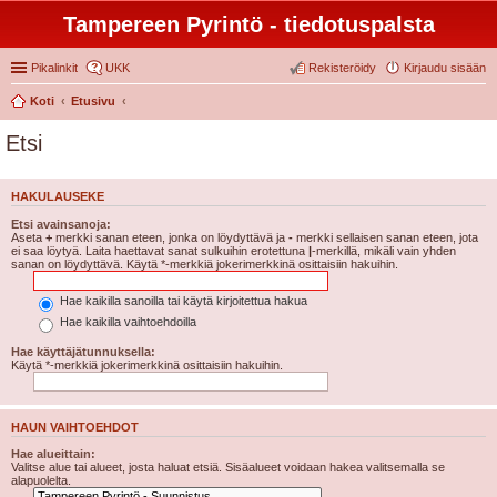
Tampereen Pyrintö - tiedotuspalsta
Pikalinkit
UKK
Rekisteröidy
Kirjaudu sisään
Koti
Etusivu
Etsi
HAKULAUSEKE
Etsi avainsanoja:
Aseta
+
merkki sanan eteen, jonka on löydyttävä ja
-
merkki sellaisen sanan eteen, jota
ei saa löytyä. Laita haettavat sanat sulkuihin erotettuna
|
-merkillä, mikäli vain yhden
sanan on löydyttävä. Käytä *-merkkiä jokerimerkkinä osittaisiin hakuihin.
Hae kaikilla sanoilla tai käytä kirjoitettua hakua
Hae kaikilla vaihtoehdoilla
Hae käyttäjätunnuksella:
Käytä *-merkkiä jokerimerkkinä osittaisiin hakuihin.
HAUN VAIHTOEHDOT
Hae alueittain:
Valitse alue tai alueet, josta haluat etsiä. Sisäalueet voidaan hakea valitsemalla se
alapuolelta.