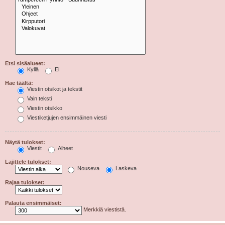
Etsi sisäalueet:
Kyllä
Ei
Hae täältä:
Viestin otsikot ja tekstit
Vain teksti
Viestin otsikko
Viestiketjujen ensimmäinen viesti
Näytä tulokset:
Viestit
Aiheet
Lajittele tulokset:
Nouseva
Laskeva
Rajaa tulokset:
Palauta ensimmäiset:
Merkkiä viestistä.