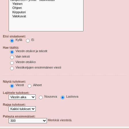
Etsi sisäalueet:
Kyllä
Ei
Hae täältä:
Viestin otsikot ja tekstit
Vain teksti
Viestin otsikko
Viestiketjujen ensimmäinen viesti
Näytä tulokset:
Viestit
Aiheet
Lajittele tulokset:
Nouseva
Laskeva
Rajaa tulokset:
Palauta ensimmäiset:
Merkkiä viestistä.