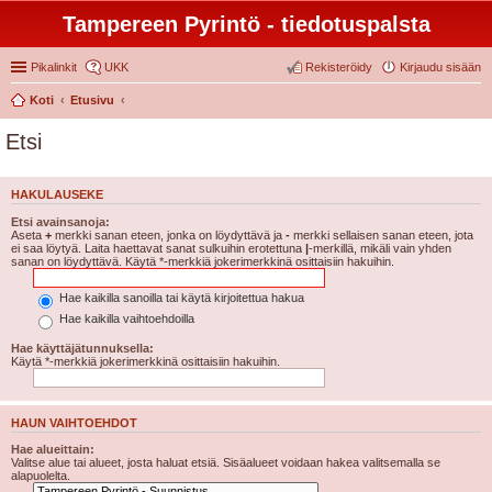
Tampereen Pyrintö - tiedotuspalsta
Pikalinkit
UKK
Rekisteröidy
Kirjaudu sisään
Koti
Etusivu
Etsi
HAKULAUSEKE
Etsi avainsanoja:
Aseta
+
merkki sanan eteen, jonka on löydyttävä ja
-
merkki sellaisen sanan eteen, jota
ei saa löytyä. Laita haettavat sanat sulkuihin erotettuna
|
-merkillä, mikäli vain yhden
sanan on löydyttävä. Käytä *-merkkiä jokerimerkkinä osittaisiin hakuihin.
Hae kaikilla sanoilla tai käytä kirjoitettua hakua
Hae kaikilla vaihtoehdoilla
Hae käyttäjätunnuksella:
Käytä *-merkkiä jokerimerkkinä osittaisiin hakuihin.
HAUN VAIHTOEHDOT
Hae alueittain:
Valitse alue tai alueet, josta haluat etsiä. Sisäalueet voidaan hakea valitsemalla se
alapuolelta.