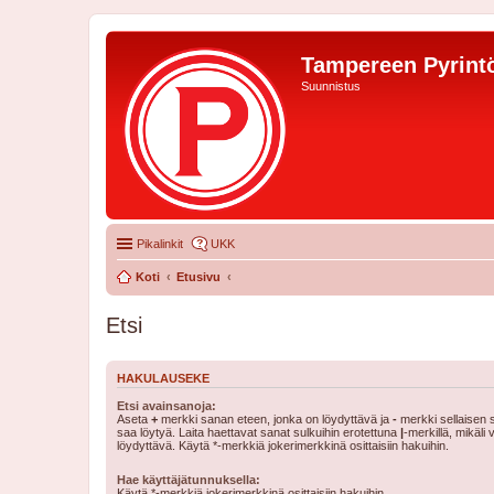
Tampereen Pyrintö
Suunnistus
Pikalinkit
UKK
Koti
Etusivu
Etsi
HAKULAUSEKE
Etsi avainsanoja:
Aseta
+
merkki sanan eteen, jonka on löydyttävä ja
-
merkki sellaisen s
saa löytyä. Laita haettavat sanat sulkuihin erotettuna
|
-merkillä, mikäli
löydyttävä. Käytä *-merkkiä jokerimerkkinä osittaisiin hakuihin.
Hae käyttäjätunnuksella:
Käytä *-merkkiä jokerimerkkinä osittaisiin hakuihin.