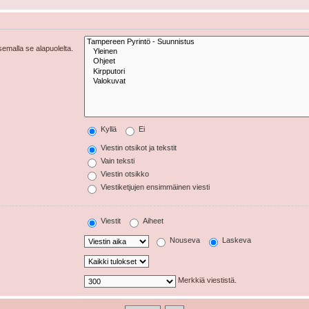
tsemalla se alapuolelta.
Kyllä
Ei
Viestin otsikot ja tekstit
Vain teksti
Viestin otsikko
Viestiketjujen ensimmäinen viesti
Viestit
Aiheet
Nouseva
Laskeva
Merkkiä viestistä.