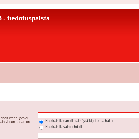
 - tiedotuspalsta
anan eteen, jota ei
Hae kaikilla sanoilla tai käytä kirjoitettua hakua
 vain yhden sanan on
Hae kaikilla vaihtoehdoilla