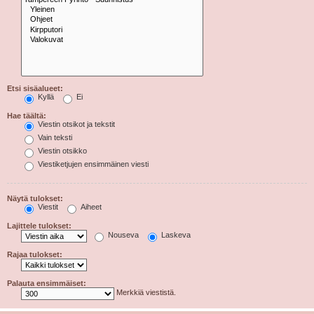
Etsi sisäalueet:
Kyllä
Ei
Hae täältä:
Viestin otsikot ja tekstit
Vain teksti
Viestin otsikko
Viestiketjujen ensimmäinen viesti
Näytä tulokset:
Viestit
Aiheet
Lajittele tulokset:
Nouseva
Laskeva
Rajaa tulokset:
Palauta ensimmäiset:
Merkkiä viestistä.