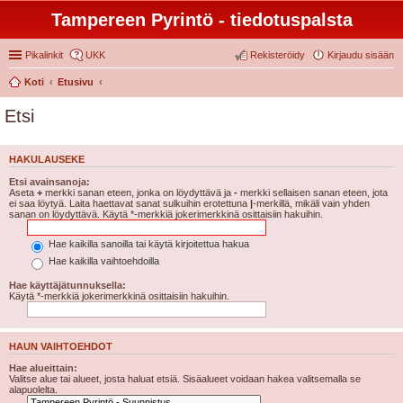
Tampereen Pyrintö - tiedotuspalsta
Pikalinkit
UKK
Rekisteröidy
Kirjaudu sisään
Koti
Etusivu
Etsi
HAKULAUSEKE
Etsi avainsanoja:
Aseta
+
merkki sanan eteen, jonka on löydyttävä ja
-
merkki sellaisen sanan eteen, jota
ei saa löytyä. Laita haettavat sanat sulkuihin erotettuna
|
-merkillä, mikäli vain yhden
sanan on löydyttävä. Käytä *-merkkiä jokerimerkkinä osittaisiin hakuihin.
Hae kaikilla sanoilla tai käytä kirjoitettua hakua
Hae kaikilla vaihtoehdoilla
Hae käyttäjätunnuksella:
Käytä *-merkkiä jokerimerkkinä osittaisiin hakuihin.
HAUN VAIHTOEHDOT
Hae alueittain:
Valitse alue tai alueet, josta haluat etsiä. Sisäalueet voidaan hakea valitsemalla se
alapuolelta.