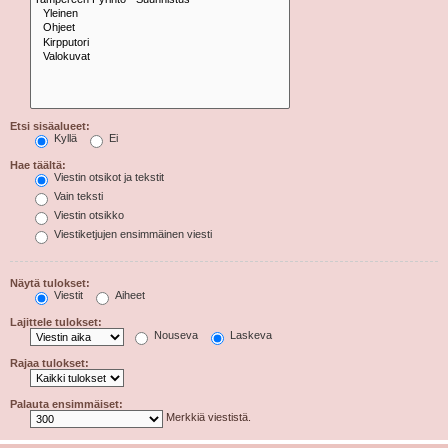
Etsi sisäalueet:
Kyllä
Ei
Hae täältä:
Viestin otsikot ja tekstit
Vain teksti
Viestin otsikko
Viestiketjujen ensimmäinen viesti
Näytä tulokset:
Viestit
Aiheet
Lajittele tulokset:
Nouseva
Laskeva
Rajaa tulokset:
Palauta ensimmäiset:
Merkkiä viestistä.