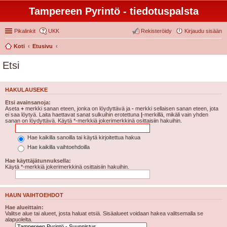
Tampereen Pyrintö - tiedotuspalsta
Pikalinkit
UKK
Rekisteröidy
Kirjaudu sisään
Koti
Etusivu
Etsi
HAKULAUSEKE
Etsi avainsanoja:
Aseta
+
merkki sanan eteen, jonka on löydyttävä ja
-
merkki sellaisen sanan eteen, jota
ei saa löytyä. Laita haettavat sanat sulkuihin erotettuna
|
-merkillä, mikäli vain yhden
sanan on löydyttävä. Käytä *-merkkiä jokerimerkkinä osittaisiin hakuihin.
Hae kaikilla sanoilla tai käytä kirjoitettua hakua
Hae kaikilla vaihtoehdoilla
Hae käyttäjätunnuksella:
Käytä *-merkkiä jokerimerkkinä osittaisiin hakuihin.
HAUN VAIHTOEHDOT
Hae alueittain:
Valitse alue tai alueet, josta haluat etsiä. Sisäalueet voidaan hakea valitsemalla se
alapuolelta.