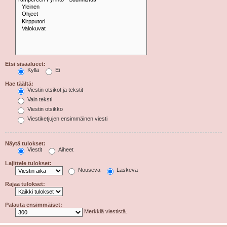
Etsi sisäalueet:
Kyllä
Ei
Hae täältä:
Viestin otsikot ja tekstit
Vain teksti
Viestin otsikko
Viestiketjujen ensimmäinen viesti
Näytä tulokset:
Viestit
Aiheet
Lajittele tulokset:
Nouseva
Laskeva
Rajaa tulokset:
Palauta ensimmäiset:
Merkkiä viestistä.