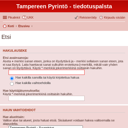
Tampereen Pyrintö - tiedotuspalsta
Pikalinkit
UKK
Rekisteröidy
Kirjaudu sisään
Koti
Etusivu
Etsi
HAKULAUSEKE
Etsi avainsanoja:
Aseta
+
merkki sanan eteen, jonka on löydyttävä ja
-
merkki sellaisen sanan eteen, jota
ei saa löytyä. Laita haettavat sanat sulkuihin erotettuna
|
-merkillä, mikäli vain yhden
sanan on löydyttävä. Käytä *-merkkiä jokerimerkkinä osittaisiin hakuihin.
Hae kaikilla sanoilla tai käytä kirjoitettua hakua
Hae kaikilla vaihtoehdoilla
Hae käyttäjätunnuksella:
Käytä *-merkkiä jokerimerkkinä osittaisiin hakuihin.
HAUN VAIHTOEHDOT
Hae alueittain:
Valitse alue tai alueet, josta haluat etsiä. Sisäalueet voidaan hakea valitsemalla se
alapuolelta.