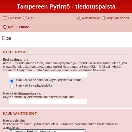
Tampereen Pyrintö - tiedotuspalsta
Pikalinkit
UKK
Rekisteröidy
Kirjaudu sisään
Koti
Etusivu
Etsi
HAKULAUSEKE
Etsi avainsanoja:
Aseta
+
merkki sanan eteen, jonka on löydyttävä ja
-
merkki sellaisen sanan eteen, jota
ei saa löytyä. Laita haettavat sanat sulkuihin erotettuna
|
-merkillä, mikäli vain yhden
sanan on löydyttävä. Käytä *-merkkiä jokerimerkkinä osittaisiin hakuihin.
Hae kaikilla sanoilla tai käytä kirjoitettua hakua
Hae kaikilla vaihtoehdoilla
Hae käyttäjätunnuksella:
Käytä *-merkkiä jokerimerkkinä osittaisiin hakuihin.
HAUN VAIHTOEHDOT
Hae alueittain:
Valitse alue tai alueet, josta haluat etsiä. Sisäalueet voidaan hakea valitsemalla se
alapuolelta.