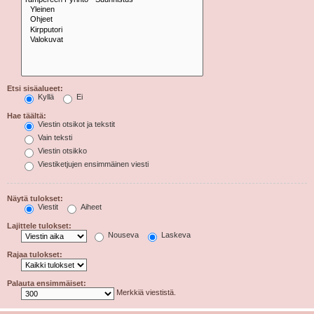
Etsi sisäalueet:
Kyllä
Ei
Hae täältä:
Viestin otsikot ja tekstit
Vain teksti
Viestin otsikko
Viestiketjujen ensimmäinen viesti
Näytä tulokset:
Viestit
Aiheet
Lajittele tulokset:
Nouseva
Laskeva
Rajaa tulokset:
Palauta ensimmäiset:
Merkkiä viestistä.