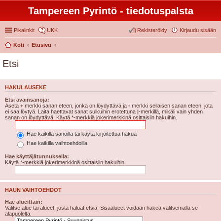
Tampereen Pyrintö - tiedotuspalsta
Pikalinkit
UKK
Rekisteröidy
Kirjaudu sisään
Koti
Etusivu
Etsi
HAKULAUSEKE
Etsi avainsanoja:
Aseta
+
merkki sanan eteen, jonka on löydyttävä ja
-
merkki sellaisen sanan eteen, jota
ei saa löytyä. Laita haettavat sanat sulkuihin erotettuna
|
-merkillä, mikäli vain yhden
sanan on löydyttävä. Käytä *-merkkiä jokerimerkkinä osittaisiin hakuihin.
Hae kaikilla sanoilla tai käytä kirjoitettua hakua
Hae kaikilla vaihtoehdoilla
Hae käyttäjätunnuksella:
Käytä *-merkkiä jokerimerkkinä osittaisiin hakuihin.
HAUN VAIHTOEHDOT
Hae alueittain:
Valitse alue tai alueet, josta haluat etsiä. Sisäalueet voidaan hakea valitsemalla se
alapuolelta.