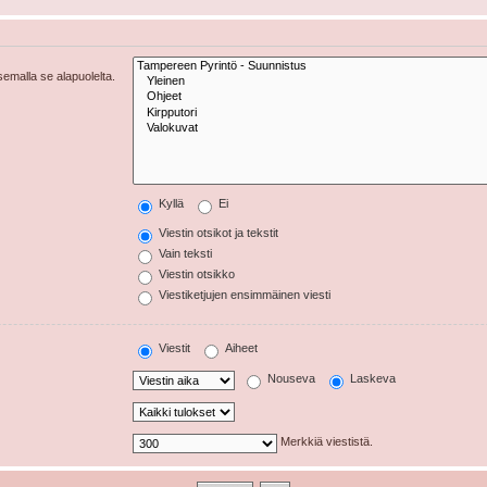
tsemalla se alapuolelta.
Kyllä
Ei
Viestin otsikot ja tekstit
Vain teksti
Viestin otsikko
Viestiketjujen ensimmäinen viesti
Viestit
Aiheet
Nouseva
Laskeva
Merkkiä viestistä.