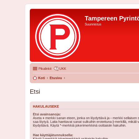
Tampereen Pyrintö
Suunnistus
Pikalinkit
UKK
Koti
Etusivu
Etsi
HAKULAUSEKE
Etsi avainsanoja:
Aseta
+
merkki sanan eteen, jonka on löydyttävä ja
-
merkki sellaisen s
saa löytyä. Laita haettavat sanat sulkuihin erotettuna
|
-merkillä, mikäli
löydyttävä. Käytä *-merkkiä jokerimerkkinä osittaisiin hakuihin.
Hae käyttäjätunnuksella:
Käytä *-merkkiä jokerimerkkinä osittaisiin hakuihin.