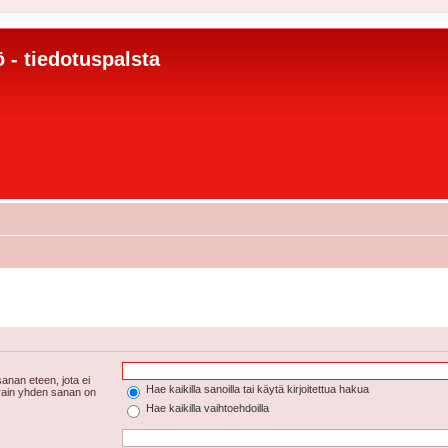
 - tiedotuspalsta
anan eteen, jota ei
Hae kaikilla sanoilla tai käytä kirjoitettua hakua
 vain yhden sanan on
Hae kaikilla vaihtoehdoilla