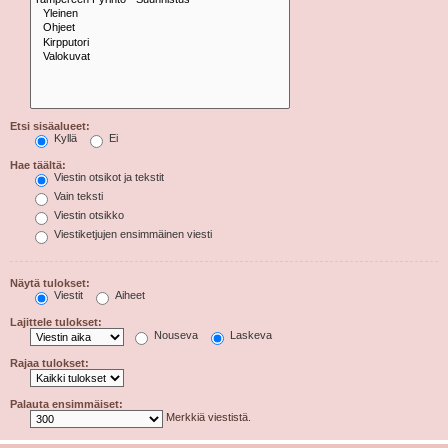
Etsi sisäalueet:
Kyllä
Ei
Hae täältä:
Viestin otsikot ja tekstit
Vain teksti
Viestin otsikko
Viestiketjujen ensimmäinen viesti
Näytä tulokset:
Viestit
Aiheet
Lajittele tulokset:
Nouseva
Laskeva
Rajaa tulokset:
Palauta ensimmäiset:
Merkkiä viestistä.