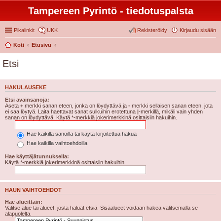
Tampereen Pyrintö - tiedotuspalsta
Pikalinkit
UKK
Rekisteröidy
Kirjaudu sisään
Koti
Etusivu
Etsi
HAKULAUSEKE
Etsi avainsanoja:
Aseta
+
merkki sanan eteen, jonka on löydyttävä ja
-
merkki sellaisen sanan eteen, jota
ei saa löytyä. Laita haettavat sanat sulkuihin erotettuna
|
-merkillä, mikäli vain yhden
sanan on löydyttävä. Käytä *-merkkiä jokerimerkkinä osittaisiin hakuihin.
Hae kaikilla sanoilla tai käytä kirjoitettua hakua
Hae kaikilla vaihtoehdoilla
Hae käyttäjätunnuksella:
Käytä *-merkkiä jokerimerkkinä osittaisiin hakuihin.
HAUN VAIHTOEHDOT
Hae alueittain:
Valitse alue tai alueet, josta haluat etsiä. Sisäalueet voidaan hakea valitsemalla se
alapuolelta.