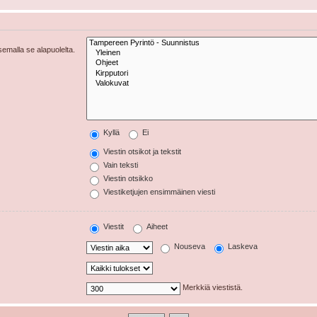
tsemalla se alapuolelta.
Kyllä
Ei
Viestin otsikot ja tekstit
Vain teksti
Viestin otsikko
Viestiketjujen ensimmäinen viesti
Viestit
Aiheet
Nouseva
Laskeva
Merkkiä viestistä.