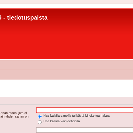
 - tiedotuspalsta
anan eteen, jota ei
Hae kaikilla sanoilla tai käytä kirjoitettua hakua
 vain yhden sanan on
Hae kaikilla vaihtoehdoilla