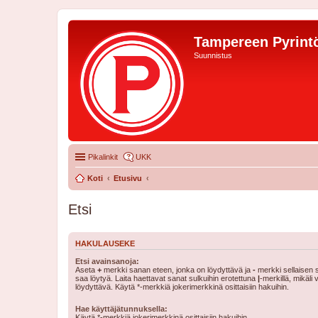
Tampereen Pyrintö
Suunnistus
Pikalinkit
UKK
Koti
Etusivu
Etsi
HAKULAUSEKE
Etsi avainsanoja:
Aseta
+
merkki sanan eteen, jonka on löydyttävä ja
-
merkki sellaisen s
saa löytyä. Laita haettavat sanat sulkuihin erotettuna
|
-merkillä, mikäli
löydyttävä. Käytä *-merkkiä jokerimerkkinä osittaisiin hakuihin.
Hae käyttäjätunnuksella:
Käytä *-merkkiä jokerimerkkinä osittaisiin hakuihin.