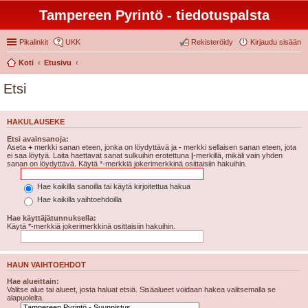
Tampereen Pyrintö - tiedotuspalsta
Pikalinkit
UKK
Rekisteröidy
Kirjaudu sisään
Koti
Etusivu
Etsi
HAKULAUSEKE
Etsi avainsanoja:
Aseta
+
merkki sanan eteen, jonka on löydyttävä ja
-
merkki sellaisen sanan eteen, jota
ei saa löytyä. Laita haettavat sanat sulkuihin erotettuna
|
-merkillä, mikäli vain yhden
sanan on löydyttävä. Käytä *-merkkiä jokerimerkkinä osittaisiin hakuihin.
Hae kaikilla sanoilla tai käytä kirjoitettua hakua
Hae kaikilla vaihtoehdoilla
Hae käyttäjätunnuksella:
Käytä *-merkkiä jokerimerkkinä osittaisiin hakuihin.
HAUN VAIHTOEHDOT
Hae alueittain:
Valitse alue tai alueet, josta haluat etsiä. Sisäalueet voidaan hakea valitsemalla se
alapuolelta.