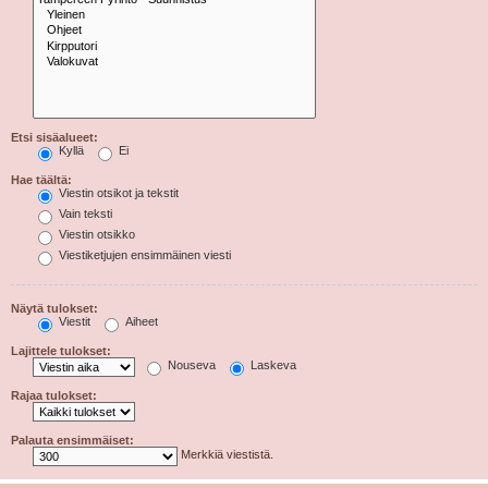
Etsi sisäalueet:
Kyllä
Ei
Hae täältä:
Viestin otsikot ja tekstit
Vain teksti
Viestin otsikko
Viestiketjujen ensimmäinen viesti
Näytä tulokset:
Viestit
Aiheet
Lajittele tulokset:
Nouseva
Laskeva
Rajaa tulokset:
Palauta ensimmäiset:
Merkkiä viestistä.